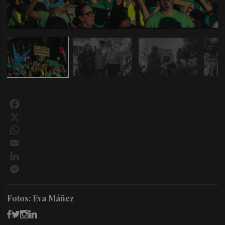
Facebook
X
WhatsApp
Email
LinkedIn
Messenger
Fotos: Eva Máñez