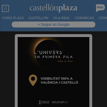
FORO PLAZA
CASTELLÓN
VILA-REAL
COMARCAS
COM
+ Seguir en Google