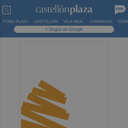
FORO PLAZA
CASTELLÓN
VILA-REAL
COMARCAS
COM
+ Seguir en Google