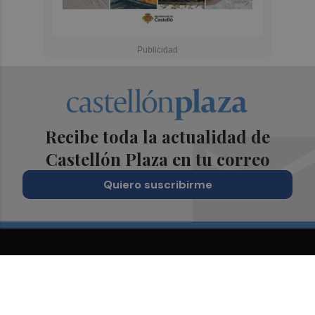
Recibe toda la actualidad de
Castellón Plaza en tu correo
Quiero suscribirme
Suscríbete al Boletín
Todos los días a primera hora en tu email