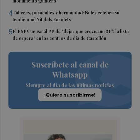
monumento gaiatero"
4
Talleres, pasacalles y hermandad: Nules celebra su
tradicional Nit dels Farolets
5
El PSPV acusa al PP de "dejar que crezca un 31 % la lista
de espera" en los centros de día de Castellón
Suscríbete al canal de
Whatsapp
Siempre al día de las últimas noticias
¡Quiero suscribirme!