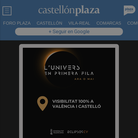
FORO PLAZA
CASTELLÓN
VILA-REAL
COMARCAS
COM
+ Seguir en Google