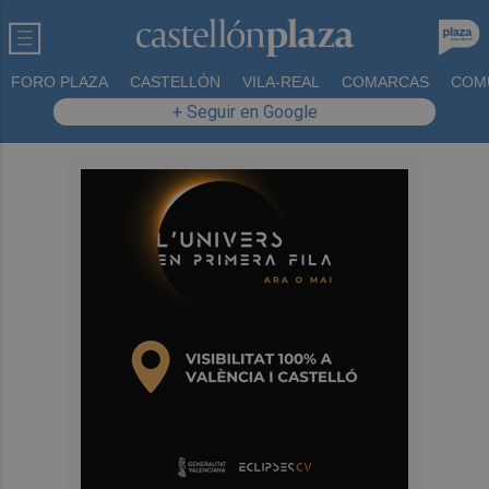
FORO PLAZA
CASTELLÓN
VILA-REAL
COMARCAS
COM
+ Seguir en Google