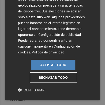
geolocalización precisos y características
del dispositivo. Sus elecciones se aplican
solo a este sitio web. Algunos proveedores
pueden basarse en el interés legítimo en
lugar del consentimiento; tiene derecho a
oponerse en
Configuración de publicidad
.
Puede retirar su consentimiento en
Últimas Noticias
cualquier momento en
Configuración de
cookies
.
Política de privacidad
1
El aeropuerto de Castellón amplía su actividad: la
escuela de pilotaje belga Skywings abrirá un nuevo
ACEPTAR TODO
centro de formación
2
El incendio de Tírig obliga a evacuar a la población de
RECHAZAR TODO
Catí y las explotaciones ganaderas
3
Burriana impulsa una asistencia para completar el PAI
CONFIGURAR
de "Camí Serratella-Marge", paralizado desde hace más
de 15 años