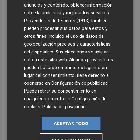
anuncios y contenido, obtener información
sobre la audiencia y mejorar los servicios.
Proveedores de terceros (1913)
también
pueden procesar sus datos para estos y
otros fines, incluido el uso de datos de
Últimas Noticias
geolocalización precisos y características
del dispositivo. Sus elecciones se aplican
1
El PSPV denuncia que "Carrasco permita el abandono
solo a este sitio web. Algunos proveedores
de la acequia del Camí la Ratlla de Castelló"
pueden basarse en el interés legítimo en
2
lugar del consentimiento; tiene derecho a
El Premio Príncipe de Asturias Avelino Corma pondrá el
broche a la clausura del congreso de cerámica Ignite
oponerse en
Configuración de publicidad
.
Puede retirar su consentimiento en
3
La Guardia Civil detona 68 proyectiles de 75 mm de la
cualquier momento en
Configuración de
guerra civil encontrados en Villores
cookies
.
Política de privacidad
4
Las granjas de Catí mantienen su actividad a pesar de la
cercanía del incendio de Tírig
ACEPTAR TODO
5
El festival Ópera Benicàssim cierra su 18ª edición en la
que han disfrutado más de 2.000 espectadores