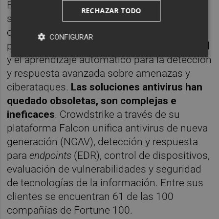
Esta empresa estadounidense proporciona
RECHAZAR TODO
soluciones para protegerse contra
ciberataques en entornos de la nube. Una
CONFIGURAR
prevención que utiliza la inteligencia artificial
y el aprendizaje automático para la detección
y respuesta avanzada sobre amenazas y
ciberataques.
Las soluciones antivirus han
quedado obsoletas, son complejas e
ineficaces
. Crowdstrike a través de su
plataforma Falcon unifica antivirus de nueva
generación (NGAV), detección y respuesta
para
endpoints
(EDR), control de dispositivos,
evaluación de vulnerabilidades y seguridad
de tecnologías de la información. Entre sus
clientes se encuentran 61 de las 100
compañías de Fortune 100.