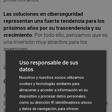
Las soluciones en ciberseguridad
representan una fuerte tendencia para los
próximos años por su trascendencia y su
crecimiento
. Por todo ello, pensamos que es
una inversión muy atractiva para los
inversores.
Uso responsable de sus
datos
Nosotros y nuestros socios utilizamos
OKTA INC
cookies y tecnologías similares para
almacenar y acceder a información en su
Es una plataforma ubicada en la nube, que
dispositivo y procesar datos personales,
permite establecer la autenticación de forma
como su dirección IP, identificadores únicos
y datos de navegación, para ofrecer
segura. La gestión de acceso e identidad