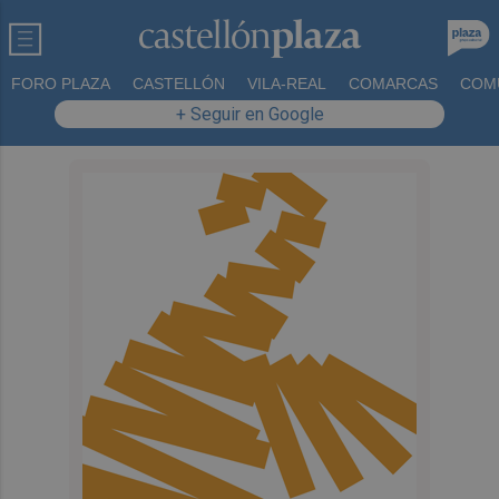
FORO PLAZA
CASTELLÓN
VILA-REAL
COMARCAS
COM
+ Seguir en Google