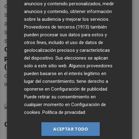
anuncios y contenido personalizados, medir
contribuye a que se construyan conexiones
anuncios y contenido, obtener información
seguras entre las personas y la tecnología,
sobre la audiencia y mejorar los servicios.
aprovechando el poder de la nube y
Proveedores de terceros (1913)
también
simplificando la administración de los
pueden procesar sus datos para estos y
sistemas de identidad y manejo de claves.
otros fines, incluido el uso de datos de
Okta es número uno en el mundo como
geolocalización precisos y características
plataforma de identidad como servicio
del dispositivo. Sus elecciones se aplican
solo a este sitio web. Algunos proveedores
(IDaaS)
. Más de 14.000 marcas globales
pueden basarse en el interés legítimo en
confían en ella para asegurar sus
lugar del consentimiento; tiene derecho a
interacciones digitales.
oponerse en
Configuración de publicidad
.
Puede retirar su consentimiento en
cualquier momento en
Configuración de
cookies
.
Política de privacidad
CROWDSTRIKE HOLDINGS INC
ACEPTAR TODO