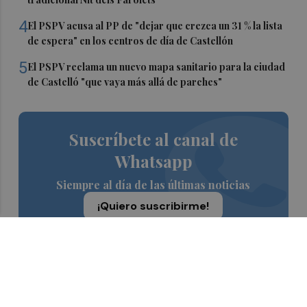
4
El PSPV acusa al PP de "dejar que crezca un 31 % la lista
de espera" en los centros de día de Castellón
5
El PSPV reclama un nuevo mapa sanitario para la ciudad
de Castelló "que vaya más allá de parches"
Suscríbete al canal de
Whatsapp
Siempre al día de las últimas noticias
¡Quiero suscribirme!