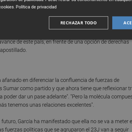
vos de
Europa Press
', para asegurar que el frente amplio
cookies
.
Política de privacidad
 se forjó en las elecciones generales del 23J sigue estable.
RECHAZAR TODO
ACE
idad (...) Y la coalición (electoral de partidos en torno a
va a seguir ejerciendo para lo que nos votaron, que es para
e avance de este país, en frente de una opción de derechas
apostillado.
a afanado en diferenciar la confluencia de fuerzas de
 es Sumar como partido y que ahora tiene que reflexionar t
ara poder dar un pase adelante". "Pero la molécula compue
más tenemos unas relaciones excelentes".
 futuro, García ha manifestado que ella no se va a meter 
as fuerzas políticas que se agruparon el 23J van a seguir