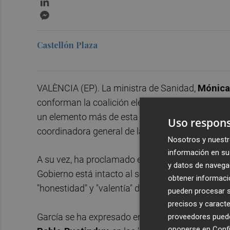
Messenger
Castellón Plaza
VALÈNCIA (EP). La ministra de Sanidad,
Mónica
conforman la coalición electoral en torno a Suma
un elemento más de esta confluencia afronta su 
Uso respons
coordinadora general de la formación.
Nosotros y nuestr
información en su 
A su vez, ha proclamado el apoyo a la vicepresid
y datos de navega
Gobierno está intacto al ser la "mejor ministra d
obtener informació
"honestidad" y "valentía" de asumir responsabili
pueden procesar su
precisos y caracte
García se ha expresado en estos términos tras as
proveedores pueden
oponerse en
Confi