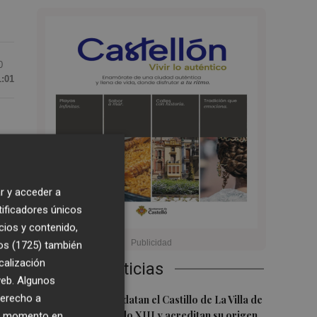
0
1:01
es
r y acceder a
tificadores únicos
cios y contenido,
os (1725)
también
calización
Últimas Noticias
 web. Algunos
1
derecho a
Investigadores datan el Castillo de La Villa de
El Toro en el siglo XIII y acreditan su origen
ier momento en