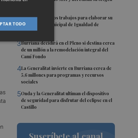
cristiano
2
Vila-real inicia los trabajos para elaborar su
PTAR TODO
primer Plan Municipal de Igualdad de
Oportunidades
3
Burriana decidirá en el Pleno si destina cerca
de un millón a la remodelación integral del
Camí Fondo
4
La Generalitat invierte en Burriana cerca de
5,6 millones para programas y recursos
sociales
ras
5
Onda y la Generalitat ultiman el dispositivo
de seguridad para disfrutar del eclipse en el
sta
Castillo
en
Suscríbete al canal