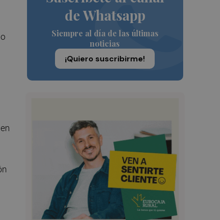
de Whatsapp
Siempre al día de las últimas
do
noticias
¡Quiero suscribirme!
 en
ón
a