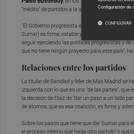
Pablo Bustinduy
, en los 'Desayunos Informati
Configuración de 
"inédito" de partidos a la izquierda del PSOE que
CONFIGURAR
"El Gobierno progresista es ahora mismo una prior
Sumar) es firme, estable y robusta. El gobierno 
seguir ejerciendo las políticas progresistas y d
que no tiene ningún proyecto para este país", ha 
Relaciones entre los partidos
La titular de Sanidad y líder de Más Madrid se h
izquierda con lo que es una "de las partes", que
la decisión de Díaz de "dar un paso a un lado p
de átomos, que es esa coalición, es firme y ade
Sobre los pasos que tiene que dar Sumar para el
el proceso interno que haga otro partido" y que l