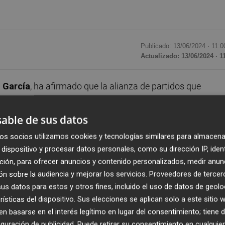
Publicado: 13/06/2024 ·
11:0
Actualizado: 13/06/2024 · 1
 García
, ha afirmado que la alianza de partidos que
r sigue "firme" y "estable", dado que esta formación que 
reflexión interna tras la renuncia de
Yolanda Díaz
a la
able de sus datos
os socios utilizamos cookies y tecnologías similares para almacena
dispositivo y procesar datos personales, como su dirección IP, iden
enta segunda, cuyo liderazgo en el socio minoritario del
ción, para ofrecer anuncios y contenido personalizados, medir anun
e Trabajo". Es más, ha añadido que se tiene que "alabar" su
n sobre la audiencia y mejorar los servicios.
Proveedores de tercer
dades tras el mal resultado de las elecciones europeas.
s datos para estos y otros fines, incluido el uso de datos de geolo
rísticas del dispositivo. Sus elecciones se aplican solo a este sitio
istir a la intervención del ministro de Derechos Sociales,
 basarse en el interés legítimo en lugar del consentimiento; tiene 
guración de publicidad
. Puede retirar su consentimiento en cualqu