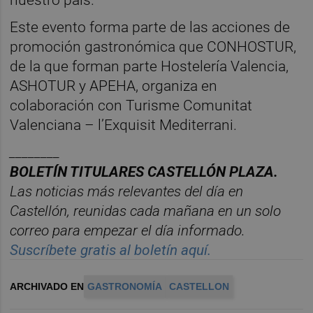
nuestro país.
Este evento forma parte de las acciones de
promoción gastronómica que CONHOSTUR,
de la que forman parte Hostelería Valencia,
ASHOTUR y APEHA, organiza en
colaboración con Turisme Comunitat
Valenciana – l’Exquisit Mediterrani.
________
BOLET
Í
N TITULARES CASTELL
ÓN PLAZA.
Las noticias m
á
s relevantes del d
í
a en
Castelló
n, reunidas cada ma
ñana en un solo
correo para empezar el d
í
a informado.
Suscríbete gratis al boletín aquí.
ARCHIVADO EN
GASTRONOMÍA
CASTELLON