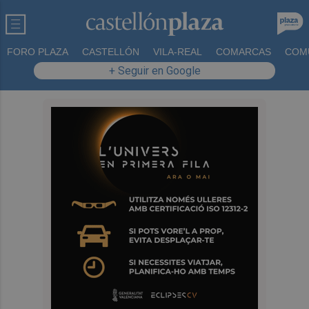
FORO PLAZA
CASTELLÓN
VILA-REAL
COMARCAS
COM
+ Seguir en Google