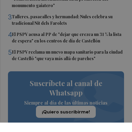
monumento gaiatero"
3
Talleres, pasacalles y hermandad: Nules celebra su
tradicional Nit dels Farolets
4
El PSPV acusa al PP de "dejar que crezca un 31 % la lista
de espera" en los centros de día de Castellón
5
El PSPV reclama un nuevo mapa sanitario para la ciudad
de Castelló "que vaya más allá de parches"
Suscríbete al canal de
Whatsapp
Siempre al día de las últimas noticias
¡Quiero suscribirme!