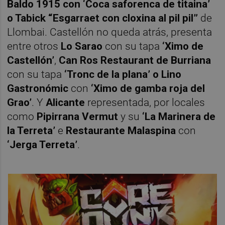
Baldo 1915 con ‘Coca saforenca de titaina’
o Tabick “Esgarraet con cloxina al pil pil”
de
Llombai.
Castellón no queda atrás, presenta
entre otros
Lo Sarao
con su tapa
‘Ximo de
Castellón’
,
Can Ros Restaurant de Burriana
con su tapa
‘Tronc de la plana’ o Lino
Gastronómic
con
‘Ximo de gamba roja del
Grao’
. Y
Alicante
representada, por locales
como
Pipirrana Vermut
y su
‘La Marinera de
la Terreta’
e
Restaurante Malaspina
con
‘Jerga Terreta’
.