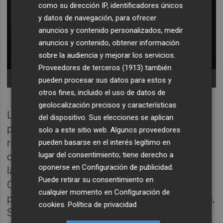
como su dirección IP, identificadores únicos
y datos de navegación, para ofrecer
anuncios y contenido personalizados, medir
anuncios y contenido, obtener información
sobre la audiencia y mejorar los servicios.
Proveedores de terceros (1913)
también
Tapa de Lino Gastronòmic.
pueden procesar sus datos para estos y
otros fines, incluido el uso de datos de
geolocalización precisos y características
La campaña será accesible para todo el
del dispositivo. Sus elecciones se aplican
público porque se podrá vivir desde muchos
solo a este sitio web. Algunos proveedores
rincones la geografía valenciana. Valencia
pueden basarse en el interés legítimo en
lugar del consentimiento; tiene derecho a
contará, además de con locales situados en
oponerse en
Configuración de publicidad
.
la capital (en barrios como Marxalenes,
Puede retirar su consentimiento en
Cabanyal, Ciutat Vella o Xúquer), con
cualquier momento en
Configuración de
participantes de poblaciones como Paiporta,
cookies
.
Política de privacidad
Sagunto, Llombai o Paterna. Por su parte,