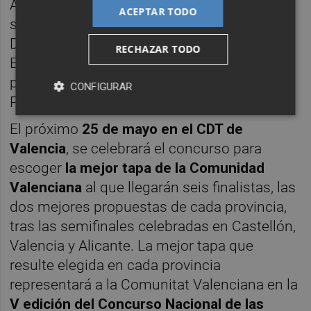
Alicante cuenta también con participantes
ACEPTAR TODO
situados, además de la propia capital, en
Denia, Benidorm, San Vicent del Raspeig y
RECHAZAR TODO
Elche. Castellón contará con locales
participantes también en Castellón de la
CONFIGURAR
Plana, Burriana, o Peñíscola.
El próximo
25 de mayo en el CDT de
Valencia
, se celebrará el concurso para
escoger
la mejor tapa de la Comunidad
Valenciana
al que llegarán seis finalistas, las
dos mejores propuestas de cada provincia,
tras las semifinales celebradas en Castellón,
Valencia y Alicante. La mejor tapa que
resulte elegida en cada provincia
representará a la Comunitat Valenciana en la
V edición del Concurso Nacional de las