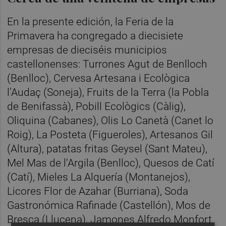
En la presente edición, la Feria de la
Primavera ha congregado a diecisiete
empresas de dieciséis municipios
castellonenses: Turrones Agut de Benlloch
(Benlloc), Cervesa Artesana i Ecològica
l’Audaç (Soneja), Fruits de la Terra (la Pobla
de Benifassà), Pobill Ecològics (Càlig),
Oliquina (Cabanes), Olis Lo Canetà (Canet lo
Roig), La Posteta (Figueroles), Artesanos Gil
(Altura), patatas fritas Geysel (Sant Mateu),
Mel Mas de l'Argila (Benlloc), Quesos de Catí
(Catí), Mieles La Alquería (Montanejos),
Licores Flor de Azahar (Burriana), Soda
Gastronómica Rafinade (Castellón), Mos de
Bresca (Llucena), Jamones Alfredo Monfort