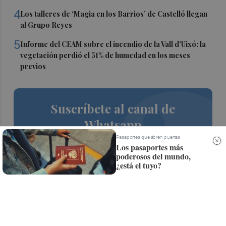
4
Los talleres de ‘Magia en los Barrios’ de Castelló llegan
al Grupo Reyes
5
Informe del CEAM sobre el incendio de la Vall d'Uixó: la
vegetación perdió el 51% de humedad en los meses
previos
Suscríbete al canal de
Whatsapp
Pasaportes que abren puertas
Siempre al día de las últimas noticias
Los pasaportes más
poderosos del mundo,
¡Quiero suscribirme!
¿está el tuyo?