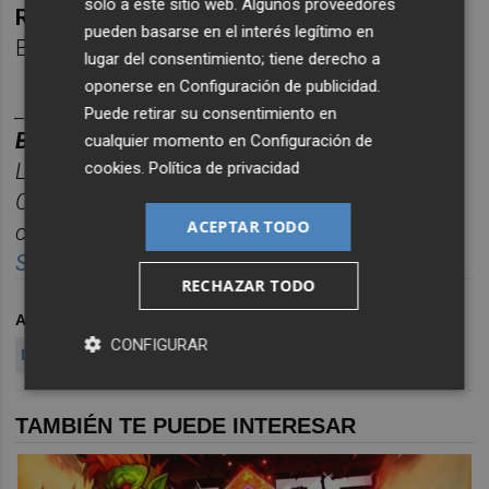
solo a este sitio web. Algunos proveedores
Raúl Resino
, del restaurante Raúl Resino de
pueden basarse en el interés legítimo en
Benicarló.
lugar del consentimiento; tiene derecho a
oponerse en
Configuración de publicidad
.
________
Puede retirar su consentimiento en
BOLET
Í
N
TITULARES
CASTELL
ÓN
PLAZA.
cualquier momento en
Configuración de
cookies
.
Política de privacidad
Las noticias m
á
s relevantes del d
í
a en
Castelló
n
, reunidas cada ma
ñana en un solo
ACEPTAR TODO
correo para empezar el d
í
a informado.
Suscr
í
bete
gratis al
bolet
í
n
aqu
í
.
RECHAZAR TODO
ARCHIVADO EN
GASTRONOMÍA
CONFIGURAR
DIPUTACIÓN DE CASTELLÓN
TAMBIÉN TE PUEDE INTERESAR