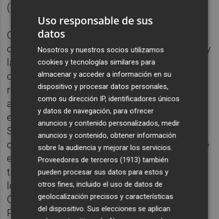
(Todolella) y panadería Argelita (Argelita).
Uso responsable de sus
datos
Cada una de estas empresas ha dado a
conocer “las singularidades gastronómicas y
Nosotros y nuestros socios utilizamos
la riqueza culinaria de las ocho comarcas
cookies y tecnologías similares para
almacenar y acceder a información en su
castellonenses”, ha asegurado el
dispositivo y procesar datos personales,
responsable del área de Turismo, quien ha
como su dirección IP, identificadores únicos
agradecido la participación de todas las
y datos de navegación, para ofrecer
entidades adheridas a Castellón Ruta de
anuncios y contenido personalizados, medir
Sabor, así como a los cocineros que han
anuncios y contenido, obtener información
contribuido al éxito de esta edición. Y es que
sobre la audiencia y mejorar los servicios.
el evento, además de los productores,
Proveedores de terceros (1913)
también
también ha contado con la participación de
pueden procesar sus datos para estos y
otros fines, incluido el uso de datos de
los chefs Estrella Michelin de la provincia de
geolocalización precisos y características
Castellón como
Miguel Barrera
, de Cal
del dispositivo. Sus elecciones se aplican
Paradís; Alejandra y Emanuel, de Atalaya; y