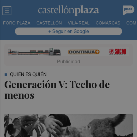
FORO PLAZA
CASTELLÓN
VILA-REAL
COMARCAS
COM
+ Seguir en Google
QUIÉN ES QUIÉN
Generación V: Techo de
menos