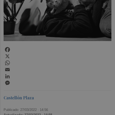
Facebook
X
WhatsApp
Email
LinkedIn
Messenger
Castellón Plaza
Publicado: 27/03/2022 ·
14:56
Actualizado: 27/03/2022 · 14:58