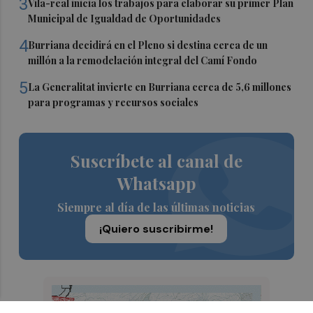
3
Vila-real inicia los trabajos para elaborar su primer Plan
Municipal de Igualdad de Oportunidades
4
Burriana decidirá en el Pleno si destina cerca de un
millón a la remodelación integral del Camí Fondo
5
La Generalitat invierte en Burriana cerca de 5,6 millones
para programas y recursos sociales
Suscríbete al canal de
Whatsapp
Siempre al día de las últimas noticias
¡Quiero suscribirme!