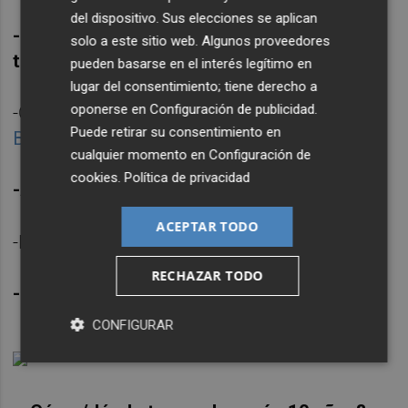
del dispositivo. Sus elecciones se aplican
-Momento artístico/profesional "tierra
solo a este sitio web. Algunos proveedores
trágame":
pueden basarse en el interés legítimo en
lugar del consentimiento; tiene derecho a
oponerse en
Configuración de publicidad
.
-Cuando me pilló la policía
en la plaza de
Puede retirar su consentimiento en
Bolsería
pegando un alien.
cualquier momento en
Configuración de
cookies
.
Política de privacidad
-A qué artista le dedicarías una calle:
ACEPTAR TODO
-Maurizio Cattelan.
RECHAZAR TODO
-¿Cuáles son tus emojis más utilizados?
CONFIGURAR