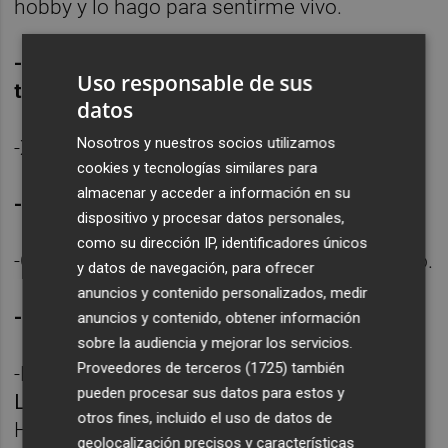
hobby y lo hago para sentirme vivo.
-Si mañana se publicara tu biografía, ¿qué
Uso responsable de sus
título tendría?
datos
Nosotros y nuestros socios utilizamos
-XD guy.
cookies y tecnologías similares para
almacenar y acceder a información en su
-¿Qué le preguntarías a una bola de cristal?
dispositivo y procesar datos personales,
como su dirección IP, identificadores únicos
-Como están ciertas personas que ya no veo.
y datos de navegación, para ofrecer
anuncios y contenido personalizados, medir
-Un disco, película/serie y libro:
anuncios y contenido, obtener información
sobre la audiencia y mejorar los servicios.
Proveedores de terceros (1725)
también
-Disco:
Loveless.
Película:
Smoke
(1995).
pueden procesar sus datos para estos y
L
ibro:
De animales a dioses
de Yuval Noah
otros fines, incluido el uso de datos de
Hara.
geolocalización precisos y características