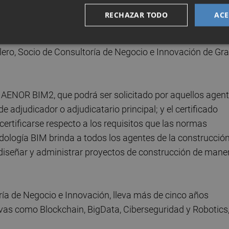
RECHAZAR TODO
ACE
ficar el enfoque de nuestros servicios BIM, lograr la
ia proyectos más complejos y asegurar la calidad de nuest
ero, Socio de Consultoría de Negocio e Innovación de Gra
: AENOR BIM2, que podrá ser solicitado por aquellos agen
e adjudicador o adjudicatario principal; y el certificado
tificarse respecto a los requisitos que las normas
ología BIM brinda a todos los agentes de la construcción
, diseñar y administrar proyectos de construcción de mane
ría de Negocio e Innovación, lleva más de cinco años
ivas como Blockchain, BigData, Ciberseguridad y Robotics