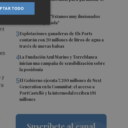
agua potable
PTAR TODO
2
Fernando Roig: "Estamos muy ilusionados
ro
con esta temporada"
nt
3
Explotaciones ganaderas de Els Ports
contarán con 20 millones de litros de agua a
través de nuevas balsas
tes
4
La Fundación Azul Marino y Torreblanca
inician una campaña de sensibilización sobre
la posidonia
 y
5
El Gobierno ejecuta 7.200 millones de Next
ra
Generation en la Comunitat: el acceso a
PortCastelló y la intermodal reciben 191
millones
,
Suscríbete al canal