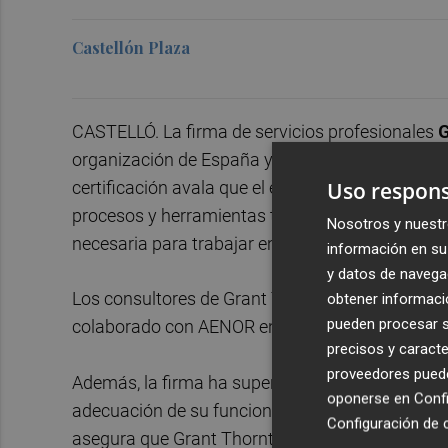
Castellón Plaza
CASTELLÓ. La firma de servicios profesionales
G
organización de España y una de las primeras de
Uso respons
certificación avala que el equipo de consultoría
procesos y herramientas tecnológicas necesarias
Nosotros y nuestr
necesaria para trabajar en proyectos utilizando 
información en su 
y datos de navega
Los consultores de Grant Thornton, dirigidos por
obtener informació
pueden procesar su
colaborado con AENOR en el desarrollo de este s
precisos y caracte
proveedores pueden
Además, la firma ha superado las primeras eval
oponerse en
Confi
adecuación de su funcionamiento de acuerdo con
Configuración de 
asegura que Grant Thornton queda capacitada pa