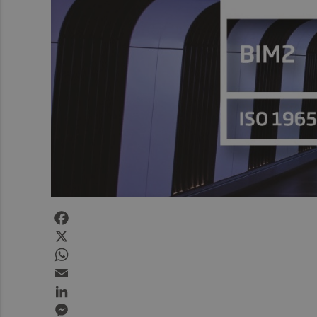
Facebook
X
WhatsApp
Email
LinkedIn
Messenger