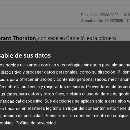
Publicado: 25/06/2020 ·
14:3
Actualizado: 25/06/2020 · 1
rant Thornton
, con sede en Castelló, es la primera
 Europa en recibir el sello BIM2 de AENOR. Esta
able de sus datos
 de la firma ha implementado las políticas, procedimientos,
 para garantizar su correcta transformación digital,
os socios utilizamos cookies y tecnologías similares para almacena
la disruptiva metodología BIM.
dispositivo y procesar datos personales, como su dirección IP, iden
ción, para ofrecer anuncios y contenido personalizados, medir anun
 el socio especialista en BIM
Fernando Valero
, han
n sobre la audiencia y mejorar los servicios.
Proveedores de tercer
s datos para estos y otros fines, incluido el uso de datos de geolo
ello de referencia.
rísticas del dispositivo. Sus elecciones se aplican solo a este sitio
 basarse en el interés legítimo en lugar del consentimiento; tiene 
uaciones en su centros de trabajo, permitiendo comprobar
guración de publicidad
. Puede retirar su consentimiento en cualqu
 los más altos estándares internacionales. Este proceso
cookies
.
Política de privacidad
ra ayudar a sus clientes con garantía de éxito.