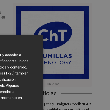
0
4:48
r y acceder a
tificadores únicos
cios y contenido,
os (1725)
también
calización
 web. Algunos
derecho a
Últimas Noticias
 la
ier momento en
1
Canet lo Roig, la Jana y Traiguera reciben 4,3
millones de la Generalitat para garantizar el