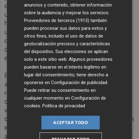
anuncios y contenido, obtener información
diferencia del césped natural cuya ratio de
sobre la audiencia y mejorar los servicios.
utilización máxima está en torno a las 10
Proveedores de terceros (1913)
también
horas semanales. El nuevo césped posee
pueden procesar sus datos para estos y
unas características técnicas y mecánicas
otros fines, incluido el uso de datos de
que lo hacen mas apto para la práctica
geolocalización precisos y características
deportiva que el pavimento deteriorado
del dispositivo. Sus elecciones se aplican
existente.
solo a este sitio web. Algunos proveedores
pueden basarse en el interés legítimo en
El de Gran Vía es un complejo creado en los
lugar del consentimiento; tiene derecho a
oponerse en
Configuración de publicidad
.
años 80 en el que se acometió una
Puede retirar su consentimiento en
remodelación importante en el año 2009
cualquier momento en
Configuración de
consistente en la construcción de
cookies
.
Política de privacidad
vestuarios, oficina, cafetería y pabellón
cubierto, la instalación de césped artificial en
ACEPTAR TODO
el campo de fútbol existente y el
acondicionamiento de los espacios