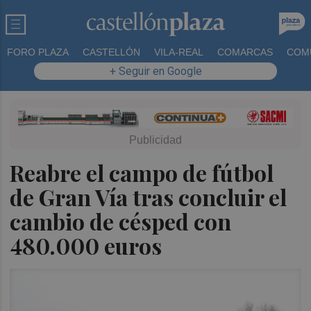
FORO PLAZA
CASTELLÓN
VILA-REAL
COMARCAS
COM
+ Seguir en Google
Reabre el campo de fútbol
de Gran Vía tras concluir el
cambio de césped con
480.000 euros