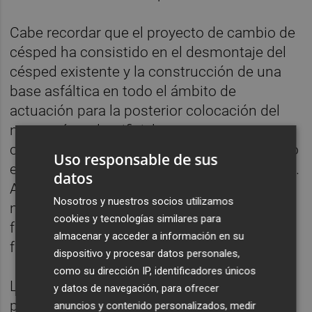
Cabe recordar que el proyecto de cambio de
césped ha consistido en el desmontaje del
césped existente y la construcción de una
base asfáltica en todo el ámbito de
actuación para la posterior colocación del
nuevo césped artificial que cuenta con
certificado FIFA Quality. La actuación ha sido
Uso responsable de sus
ejecutada por la mercantil Fildturf Poligras S.
datos
A., que, además, ha instalado seis porterías
Nosotros y nuestros socios utilizamos
nuevas en el campo (dos para el campo de
cookies y tecnologías similares para
fútbol 11 y cuatro para los dos campos de
almacenar y acceder a información en su
fútbol 8).
dispositivo y procesar datos personales,
como su dirección IP, identificadores únicos
La utilización de césped artificial instalado
y datos de navegación, para ofrecer
permite un uso intensivo de la instalación a
anuncios y contenido personalizados, medir