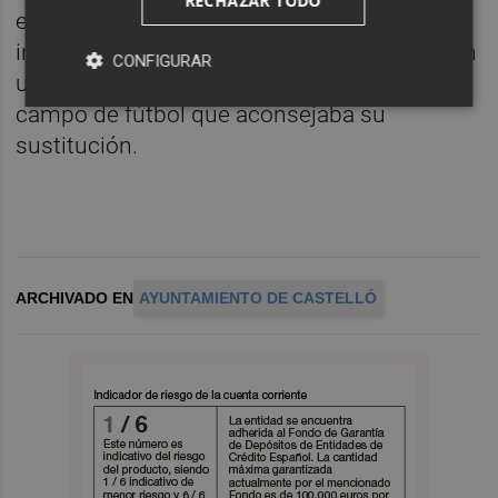
RECHAZAR TODO
exteriores. El paso del tiempo, unido al uso
intensivo de las instalaciones ha derivado en
CONFIGURAR
un desgaste notable del césped artificial del
campo de fútbol que aconsejaba su
sustitución.
ARCHIVADO EN
AYUNTAMIENTO DE CASTELLÓ