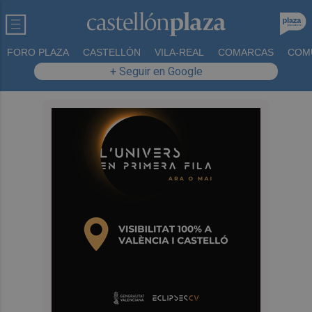
FORO PLAZA
CASTELLÓN
VILA-REAL
COMARCAS
COM
+ Seguir en Google