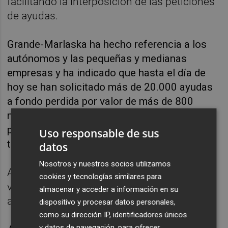
facilitando la interposición de las peticiones
de ayudas.
Grande-Marlaska ha hecho referencia a los
autónomos y las pequeñas y medianas
empresas y ha indicado que hasta el día de
hoy se han solicitado más de 20.000 ayudas
a fondo perdida por valor de más de 800
millones de euros que fueron incluidos en el
primer Real Decreto Ley para responder a la
Uso responsable de sus
tragedia.
datos
Nosotros y nuestros socios utilizamos
A partir de esta semana, ha precisado, ya se
cookies y tecnologías similares para
van a hacer efectivas esas ayudas a
almacenar y acceder a información en su
autónomos y pymes.
dispositivo y procesar datos personales,
como su dirección IP, identificadores únicos
y datos de navegación, para ofrecer