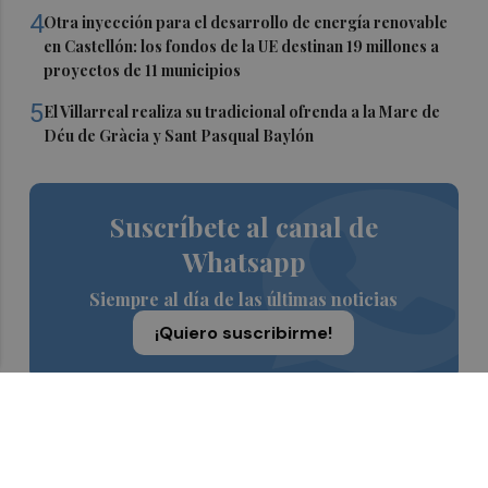
4
Otra inyección para el desarrollo de energía renovable
en Castellón: los fondos de la UE destinan 19 millones a
proyectos de 11 municipios
5
El Villarreal realiza su tradicional ofrenda a la Mare de
Déu de Gràcia y Sant Pasqual Baylón
Suscríbete al canal de
Whatsapp
Siempre al día de las últimas noticias
¡Quiero suscribirme!