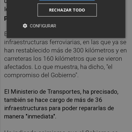
un importe de ayudas de 16.600 millones, de
los que
más de 8.500 millones son a fondo
RECHAZAR TODO
perdido
.
CONFIGURAR
En ese sentido se ha referido también a las
infraestructuras ferroviarias, en las que ya se
han restablecido más de 300 kilómetros y en
carreteras los 160 kilómetros que se vieron
afectados. Lo que muestra, ha dicho, "el
compromiso del Gobierno".
El Ministerio de Transportes, ha precisado,
también se hace cargo de más de 36
infraestructuras para poder repararlas de
manera "inmediata".