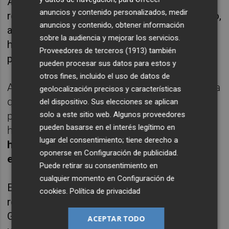
Al mismo tiempo, el ministro ha hecho
anuncios y contenido personalizados, medir
referencia que en este "breve lapso de tiempo,
anuncios y contenido, obtener información
aunque muy largo para los afectados, el ICO
sobre la audiencia y mejorar los servicios.
ha concedido más de 220 millones en
Proveedores de terceros (1913)
también
préstamos a interés cero".
pueden procesar sus datos para estos y
otros fines, incluido el uso de datos de
Asimismo ha hecho referencia a la moratoria
geolocalización precisos y características
que se ha aprobado a los pagos de los
del dispositivo. Sus elecciones se aplican
préstamos, bien personales, bien
solo a este sitio web. Algunos proveedores
pueden basarse en el interés legítimo en
hipotecarios, que "
en el tejido productivo
lugar del consentimiento; tiene derecho a
hemos cuantificado en 600 millones de
oponerse en
Configuración de publicidad
.
euros de liquidez".
Puede retirar su consentimiento en
cualquier momento en
Configuración de
El ministro ha hecho referencia a los tres
cookies
.
Política de privacidad
reales decretos leyes que ha aprobado el
Gobierno el 5, el 11 y el 28 de noviembre por
ACEPTAR TODO