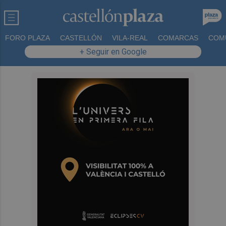
FORO PLAZA
CASTELLÓN
VILA-REAL
COMARCAS
COM
+ Seguir en Google