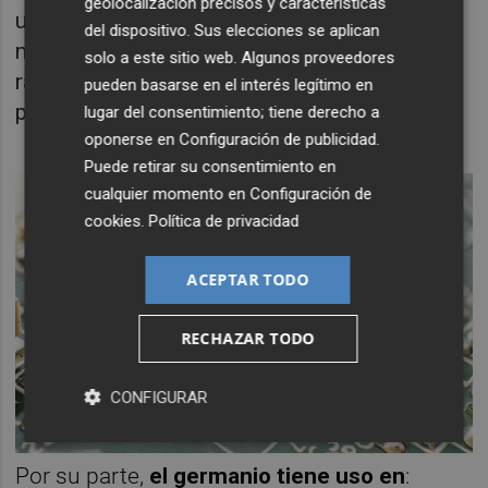
geolocalización precisos y características
utiliza en componentes electrónicos de
del dispositivo. Sus elecciones se aplican
microondas, como circuitos integrados de
solo a este sitio web. Algunos proveedores
radiofrecuencia (RFIC) y dispositivos de alta
pueden basarse en el interés legítimo en
potencia.
lugar del consentimiento; tiene derecho a
oponerse en
Configuración de publicidad
.
Puede retirar su consentimiento en
cualquier momento en
Configuración de
cookies
.
Política de privacidad
ACEPTAR TODO
RECHAZAR TODO
CONFIGURAR
Por su parte,
el germanio tiene uso en
: