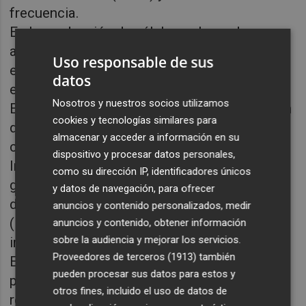
frecuencia.
En la producción de células solares de
arseniuro de galio (GaAs), que tienen una alta
Uso responsable de sus
eficiencia en la conversión de energía solar
datos
en electricidad en los paneles solares.
Nosotros y nuestros socios utilizamos
En aplicaciones militares como la fabricación
cookies y tecnologías similares para
de radares, sistemas de comunicación y
almacenar y acceder a información en su
circuitos integrados de alta velocidad.
dispositivo y procesar datos personales,
Imágenes médicas: Algunas aleaciones de
como su dirección IP, identificadores únicos
galio se utilizan en la producción de agentes
y datos de navegación, para ofrecer
de contraste para resonancia magnética
anuncios y contenido personalizados, medir
(MRI) y en equipos de diagnóstico por
anuncios y contenido, obtener información
sobre la audiencia y mejorar los servicios.
imágenes.
Proveedores de terceros (1913)
también
Electrónica de microondas: Debido a sus
pueden procesar sus datos para estos y
propiedades de alta conductividad y baja
otros fines, incluido el uso de datos de
resistencia a altas temperaturas, el galio se