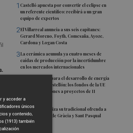
1
Castelló apuesta por convertir el eclipse en
un referente científico: recibirá a un gran
equipo de expertos
2
El Villarreal anuncia a sus seis capitanes:
Gerard Moreno, Foyth, Comesaña, Ayoze,
Cardona y Logan Costa
il
3
La cerámica acumula ya cuatro meses de
caídas de producción por la incertidumbre
en los mercados internacionales
s.
4
Otra inyección para el desarrollo de energía
renovable en Castellón: los fondos de la UE
destinan 19 millones a proyectos de 11
municipios
r y acceder a
tificadores únicos
5
El Villarreal realiza su tradicional ofrenda a
cios y contenido,
la Mare de Déu de Gràcia y Sant Pasqual
s
os (1913)
también
Baylón
calización