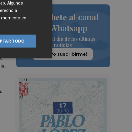
rso
 web. Algunos
derecho a
Suscríbete al canal
ier momento en
de Whatsapp
Siempre al día de las últimas
PTAR TODO
noticias
o
¡Quiero suscribirme!
de
ia,
ta