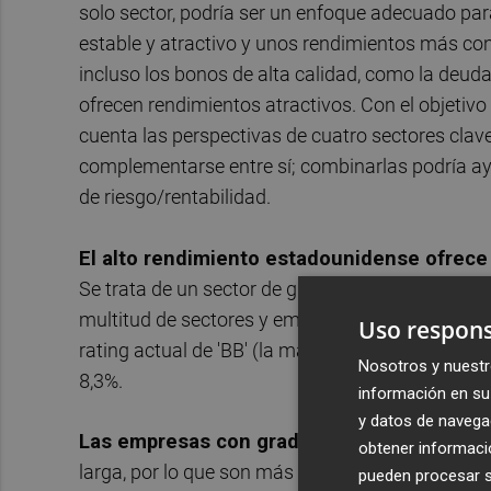
solo sector, podría ser un enfoque adecuado par
estable y atractivo y unos rendimientos más con
incluso los bonos de alta calidad, como la deuda 
ofrecen rendimientos atractivos. Con el objetivo
cuenta las perspectivas de cuatro sectores clave
complementarse entre sí; combinarlas podría ayu
de riesgo/rentabilidad.
El alto rendimiento estadounidense ofrece 
Se trata de un sector de gran profundidad y ampl
multitud de sectores y emisores. Aunque se asoci
Uso respons
rating actual de 'BB' (la máxima calidad creditici
Nosotros y nuestr
8,3%.
información en su 
y datos de navega
Las empresas con grado de inversión son u
obtener informació
larga, por lo que son más sensibles a los movimie
pueden procesar su