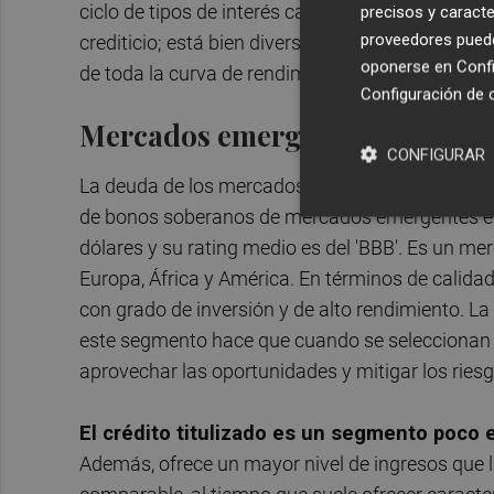
ciclo de tipos de interés cambie y los bancos cen
precisos y caracte
proveedores pueden
crediticio; está bien diversificado entre emisores
oponerse en
Confi
de toda la curva de rendimientos.
Configuración de 
Mercados emergentes
CONFIGURAR
La deuda de los mercados emergentes ofrece fuen
de bonos soberanos de mercados emergentes en 
dólares y su rating medio es del 'BBB'. Es un mer
Europa, África y América. En términos de calidad
con grado de inversión y de alto rendimiento. La
este segmento hace que cuando se seleccionan 
aprovechar las oportunidades y mitigar los riesg
El crédito titulizado es un segmento poco 
Además, ofrece un mayor nivel de ingresos que l