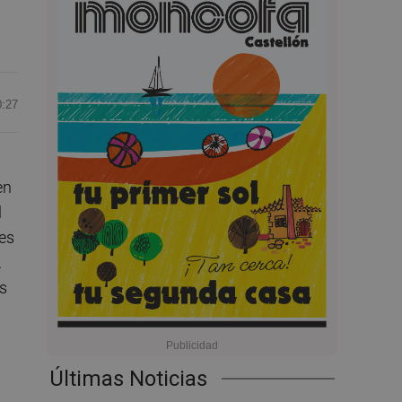
0:27
en
l
 es
.
es
Últimas Noticias