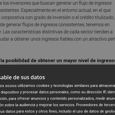
a los inversores que buscan generar un flujo de ingresos
sistentes. Especialmente en el entorno actual, en el que
corporativa con grado de inversión o el crédito titulizado,
 de generar flujos de ingresos consistentes, tenemos en
. Las características distintivas de cada sector tienden a
dar a obtener unos ingresos fiables con un atractivo perf
la posibilidad de obtener un mayor nivel de ingreso
itud, con un valor de 1,2 billones de dólares, que engloba
a a un mayor riesgo crediticio, el 50% del índice con un
able de sus datos
a para el alto rendimiento) y ofrece una rentabilidad del
os socios utilizamos cookies y tecnologías similares para almacena
dispositivo y procesar datos personales, como su dirección IP, iden
ción, para ofrecer anuncios y contenido personalizados, medir anun
n crédito de mayor calidad,
pero con una duración má
n sobre la audiencia y mejorar los servicios.
Proveedores de tercer
ntos de los tipos; un atributo atractivo en caso de que el
s datos para estos y otros fines, incluido el uso de datos de geolo