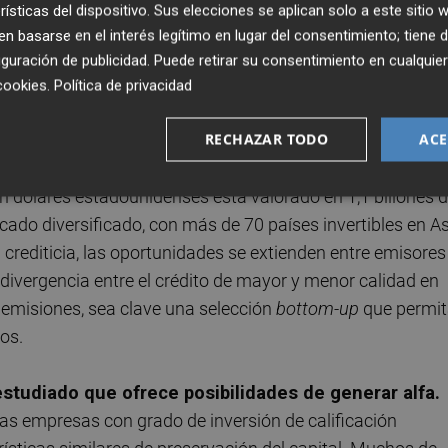
trales bajen los tipos. Se trata del mayor sector del unive
rísticas del dispositivo. Sus elecciones se aplican solo a este sitio
 basarse en el interés legítimo en lugar del consentimiento; tiene 
 e industrias, e incluye valores con vencimientos a lo largo
guración de publicidad
. Puede retirar su consentimiento en cualqu
cookies
.
Política de privacidad
RECHAZAR TODO
ACE
tes diversificadas de ingresos y rentabilidad. El mercad
dólares estadounidenses está valorado en 1,1 billones 
cado diversificado, con más de 70 países invertibles en As
 crediticia, las oportunidades se extienden entre emisores
 divergencia entre el crédito de mayor y menor calidad en
emisiones, sea clave una selección
bottom-up
que permi
os.
estudiado que ofrece posibilidades de generar alfa.
as empresas con grado de inversión de calificación