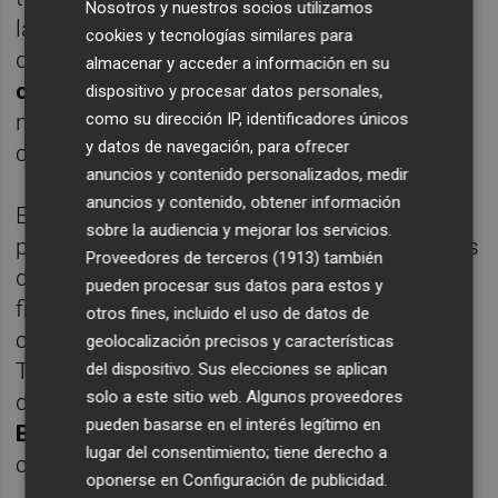
Nosotros y nuestros socios utilizamos
la entidad. que añaden que ni el perímetro
cookies y tecnologías similares para
de Sabadell es ahora el mismo
tras haber
almacenar y acceder a información en su
casi triplicado sus activos en balance
, ni el
dispositivo y procesar datos personales,
como su dirección IP, identificadores únicos
número de accionistas o el peso de algunos
y datos de navegación, para ofrecer
consejeros sigue siendo igual.
anuncios y contenido personalizados, medir
anuncios y contenido, obtener información
El pacto tenía una duración de diez años,
sobre la audiencia y mejorar los servicios.
prorrogables en periodos de cinco, y además
Proveedores de terceros (1913)
también
de los empresarios ya aludidos también
pueden procesar sus datos para estos y
firmaron el acuerdo el empresario textil
otros fines, incluido el uso de datos de
catalán
Miguel Bosser
, el propietario de
geolocalización precisos y características
Titan,
Joaquín Folch-Rusiñol
, y el presidente
del dispositivo. Sus elecciones se aplican
solo a este sitio web. Algunos proveedores
de la inmobiliaria valenciana Astroc,
Enrique
pueden basarse en el interés legítimo en
Bañuelos
, que se adhirió posteriormente, tal
lugar del consentimiento; tiene derecho a
como informa Europa Press.
oponerse en
Configuración de publicidad
.