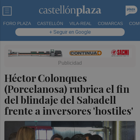
FORO PLAZA
CASTELLÓN
VILA-REAL
COMARCAS
COM
+ Seguir en Google
Héctor Colonques
(Porcelanosa) rubrica el fin
del blindaje del Sabadell
frente a inversores 'hostiles'