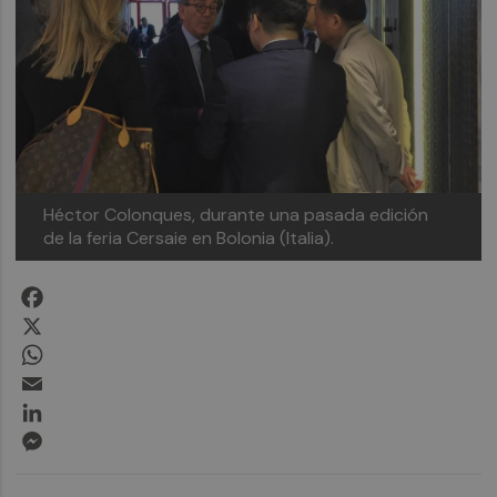
Héctor Colonques, durante una pasada edición
de la feria Cersaie en Bolonia (Italia).
Facebook
X
WhatsApp
Email
LinkedIn
Messenger