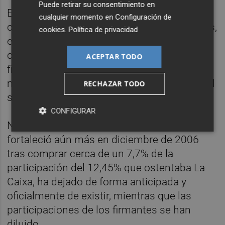
Puede retirar su consentimiento en
Este documento, que no tenía valor en el
cualquier momento en
Configuración de
caso transmisiones de acciones a familiares,
cookies
.
Política de privacidad
empresas propiedad de los firmantes o en
caso de fallecimiento por herencia, fue
ACEPTAR TODO
firmado el 27 de julio de 2006 y renovado a
mediados de 2016, de forma que en realidad
RECHAZAR TODO
su vigencia era hasta 2021.
CONFIGURAR
No obstante, el núcleo de Sabadell, que se
fortaleció aún más en diciembre de 2006
tras comprar cerca de un 7,7% de la
participación del 12,45% que ostentaba La
Caixa, ha dejado de forma anticipada y
oficialmente de existir, mientras que las
participaciones de los firmantes se han
diluido.