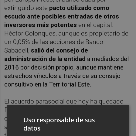
extinguido este
pacto utilizado como
escudo ante posibles entradas de otros
inversores más potentes
en el capital.
Héctor Colonques, aunque es propietario de
un 0,05% de las acciones de Banco
Sabadell,
salió del consejo de
administración de la entidad
a mediados del
2016 por decisión propio, aunque mantiene
estrechos vínculos a través de su consejo
consultivo en la Territorial Este.
El acuerdo parasocial que hoy ha quedado
finiquitado tenía como misión blindar la
entidad en un momento determinado, como
Uso responsable de sus
así ha sido, "por lo que ahora ha dejado de
datos
tener sentido", según atestiguan fuentes de