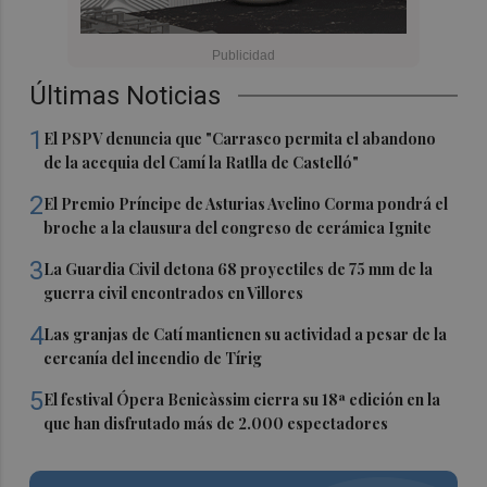
Últimas Noticias
1
El PSPV denuncia que "Carrasco permita el abandono
de la acequia del Camí la Ratlla de Castelló"
2
El Premio Príncipe de Asturias Avelino Corma pondrá el
broche a la clausura del congreso de cerámica Ignite
3
La Guardia Civil detona 68 proyectiles de 75 mm de la
guerra civil encontrados en Villores
4
Las granjas de Catí mantienen su actividad a pesar de la
cercanía del incendio de Tírig
5
El festival Ópera Benicàssim cierra su 18ª edición en la
que han disfrutado más de 2.000 espectadores