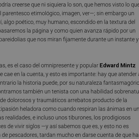
dría creerse que ni siquiera lo son, que hemos visto lo qu
el parentesco etimológico, imagen, ver—; sin embargo un
hí, algo poético, muy humano, escondido en la textura del
e pasaremos la página y como quien avanza rápido por un
s pareidolias que nos miran fijamente durante un instante y
tas, es el caso del omnipresente y popular
Edward
Mintz
 cae en la cuenta, y esto es importante: hay que atender 
contrario la historia puede, por su naturaleza fantasmagóric
ontramos también un tenista con una habilidad sobrenatu
ma de dolorosos y traumáticos arrebatos producto de la
antipasión heladora como cuando respiran las ánimas en u
s realidades, e incluso unos tiburones, los prodigiosos
s de vivir siglos —y así sabemos que es, y esto no es
s de pescadores, tardan mucho en darse cuenta de que h