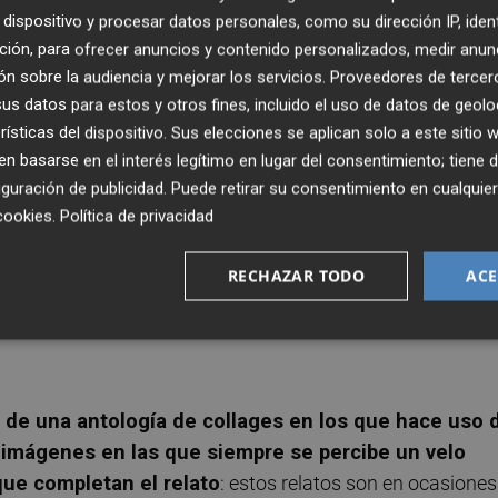
os pasando por alto sus sutiles intentos de comunicarse
dispositivo y procesar datos personales, como su dirección IP, iden
ciones vacías, mensajes en el vaho de un cristal—, sofoca
ción, para ofrecer anuncios y contenido personalizados, medir anun
n sobre la audiencia y mejorar los servicios.
Proveedores de tercer
s datos para estos y otros fines, incluido el uso de datos de geolo
rísticas del dispositivo. Sus elecciones se aplican solo a este sitio
ante que provoca el extraordinario
Libro de visitas: histor
 basarse en el interés legítimo en lugar del consentimiento; tiene 
Comisura
con traducción de
Ana
Flecha
Marco
y una
guración de publicidad
. Puede retirar su consentimiento en cualqu
e los relatos fragmentarios que narran existencias
cookies
.
Política de privacidad
que no es, porque solo así puede hacerse justicia a la
s casas y nuestras vidas. Liberado del yugo del presente,
RECHAZAR TODO
ACE
po con un tipo distinto de libertad no lineal, adelante, at
ndo de una perspectiva única pero sujeta, y esa es su
o de una antología de collages en los que hace uso 
, imágenes en las que siempre se percibe un velo
que completan el relato
: estos relatos son en ocasiones