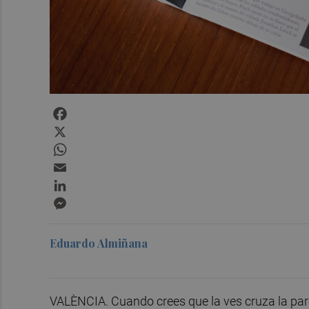
Facebook
X
WhatsApp
Email
LinkedIn
Messenger
Eduardo Almiñana
VALÈNCIA. Cuando crees que la ves cruza la pare