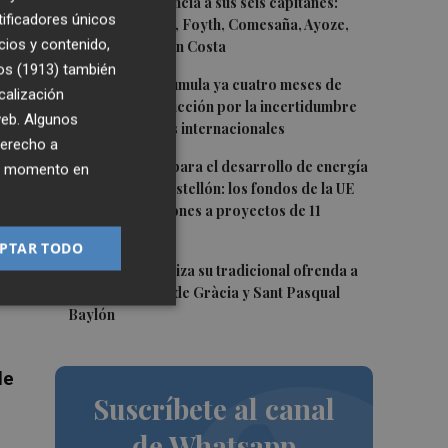
2
El Villarreal anuncia a sus seis capitanes:
 —
tificadores únicos
Gerard Moreno, Foyth, Comesaña, Ayoze,
dos
cios y contenido,
Cardona y Logan Costa
os (1913)
también
3
La cerámica acumula ya cuatro meses de
calización
caídas de producción por la incertidumbre
 web. Algunos
ias
en los mercados internacionales
derecho a
4
Otra inyección para el desarrollo de energía
ier momento en
renovable en Castellón: los fondos de la UE
destinan 19 millones a proyectos de 11
municipios
 el
PTAR TODO
rás
5
El Villarreal realiza su tradicional ofrenda a
la Mare de Déu de Gràcia y Sant Pasqual
Baylón
de
Suscríbete al canal
de Whatsapp