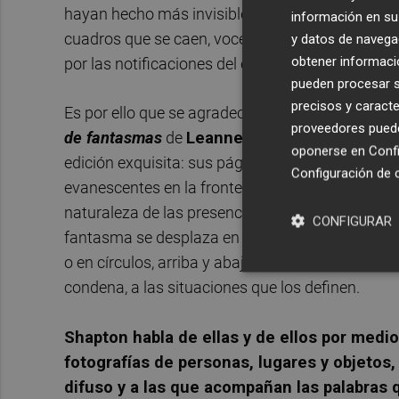
hayan hecho más invisible que nunca, que estem
información en su 
cuadros que se caen, voces infantiles en habita
y datos de navega
obtener informació
por las notificaciones del espejo negro.
pueden procesar su
precisos y caracte
Es por ello que se agradece tanto la paz inquiet
proveedores pueden
de fantasmas
de
Leanne
Shapton
que publica
oponerse en
Confi
edición exquisita: sus páginas son un registro d
Configuración de 
evanescentes en la frontera de lo que es y de lo 
naturaleza de las presencias que habitan nuestra
CONFIGURAR
fantasma se desplaza en los ejes del espacio-tiem
o en círculos, arriba y abajo, alrededor, disfruta
condena, a las situaciones que los definen.
Shapton habla de ellas y de ellos por medi
fotografías de personas, lugares y objetos
difuso y a las que acompañan las palabras 