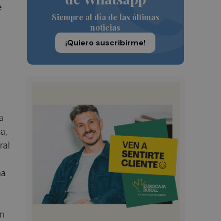
e
Siempre al día de las últimas
noticias
¡Quiero suscribirme!
a
a,
ral
na
an