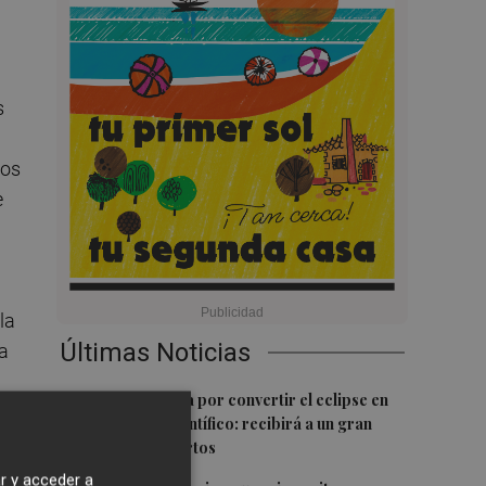
s
dos
e
la
Últimas Noticias
la
1
Castelló apuesta por convertir el eclipse en
un referente científico: recibirá a un gran
s
equipo de expertos
r y acceder a