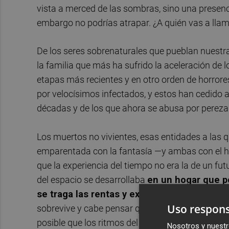
vista a merced de las sombras, sino una presenci
embargo no podrías atrapar. ¿A quién vas a lla
De los seres sobrenaturales que pueblan nuestr
la familia que más ha sufrido la aceleración de
etapas más recientes y en otro orden de horror
por velocísimos infectados, y estos han cedido 
décadas y de los que ahora se abusa por pereza 
Los muertos no vivientes, esas entidades a la
emparentada con la fantasía —y ambas con el he
que la experiencia del tiempo no era la de un fu
del espacio se desarrollaba
en un hogar que p
se traga las rentas y exige terribles sacrific
Uso respons
sobrevive y cabe pensar que nos observa sin ne
posible que los ritmos del milenio y la hipnosis
Nosotros y nuestr