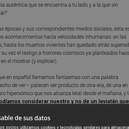
a auténtica que se encuentra a tu lado y a la que sin
mar?
as épocas y sus correspondientes miedos sociales, esta e
 los acontecimientos hacia velocidades inhumanas: en las
es, hasta los muertos vivientes han quedado atrás supera
a su vez el testigo a horrores cósmicos ya planteados hac
en el mostrar (y explicar).
s que en español llamamos fantasmas con una palabra
cho de ver— parecen ser producto de otra era, de una en 
turo hipersónico que nos alcanza letal desde el mañana, y 
odíamos considerar nuestro y no de un leviatán que
ios en el altar de la vivienda
. El fantasma, pese a todo,
able de sus datos
cesidad de sobresaltarnos más de lo que ya lo estamos: e
 tecnológica, con sus redes apresando nuestro cerebro, lo
os socios utilizamos cookies y tecnologías similares para almacena