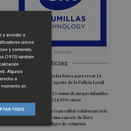
l
r y acceder a
as
tificadores únicos
que
cios y contenido,
os (1913)
también
Últimas Noticias
calización
 web. Algunos
1
Burriana aprueba las bases para crear 14
derecho a
nuevas plazas de agente de la Policía Local
ier momento en
2
Castelló mejora 33 zonas de juegos infantiles
en julio: destina 324.000 euros
ia,
PTAR TODO
3
PortCastelló y la Generalitat colaboran en la
conservación de una especie de flora
autóctona en peligro de extinción