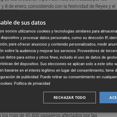
y 8 de enero, coincidiendo con la festividad de Reyes y el
abajo o de residencia, provocará la cancelación de un tota
s y Air Nostrum.
able de sus datos
os socios utilizamos cookies y tecnologías similares para almacena
 resolver el conflicto laboral derivado de la pérdida de l
dispositivo y procesar datos personales, como su dirección IP, iden
ertos del país, se saldarán con 45.641 viajeros afectados 
ción, para ofrecer anuncios y contenido personalizados, medir anun
n sobre la audiencia y mejorar los servicios.
Proveedores de tercer
s datos para estos y otros fines, incluido el uso de datos de geolo
rísticas del dispositivo. Sus elecciones se aplican solo a este sitio
tes la posibilidad de modificar las fechas de vuelo o
 basarse en el interés legítimo en lugar del consentimiento; tiene 
er ser reubicados o que busquen alternativas en sus
guración de publicidad
. Puede retirar su consentimiento en cualqu
cookies
.
Política de privacidad
bligará a la cancelación de 270 vuelos de la compañía Iber
RECHAZAR TODO
ACE
a los más de 45.600 pasajeros afectados por las