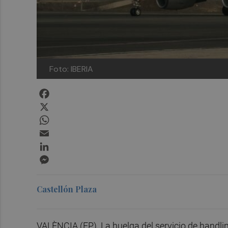
Foto: IBERIA
Facebook
X
WhatsApp
Email
LinkedIn
Messenger
Castellón Plaza
VALÈNCIA (EP). La huelga del servicio de handlin