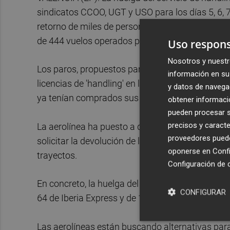
sindicatos CCOO, UGT y USO para los días 5, 6, 7 
retorno de miles de personas a sus lugares de tr
de 444 vuelos operados por Iberia, Iberia Expres
Uso respons
Nosotros y nuestr
Los paros, propuestos para forzar a la compañía a
información en su 
licencias de 'handling' en los principales aeropu
y datos de navega
ya tenían comprados sus billetes.
obtener informació
pueden procesar su
precisos y caracte
La aerolínea ha puesto a disposición de sus clien
proveedores pueden
solicitar la devolución de los importes para pod
oponerse en
Confi
trayectos.
Configuración de 
En concreto, la huelga del servicio de handling o
CONFIGURAR
64 de Iberia Express y de 110 Air Nostrum.
Las aerolíneas están buscando alternativas par