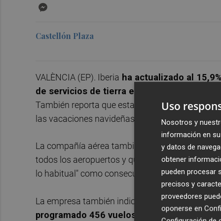
Messenger
Castellón Plaza
VALÈNCIA (EP). Iberia
ha actualizado al 15,9%
de servicios de tierra en los aeropuertos 
Uso respons
También reporta que esta se sigue sucediendo co
las vacaciones navideñas.
Nosotros y nuestr
información en su 
La compañía aérea también sostiene en un com
y datos de navega
obtener informació
todos los aeropuertos y que
la puntualidad ha
pueden procesar su
lo habitual" como consecuencia de "la meteorolog
precisos y caracte
proveedores pueden
La empresa también indica que para este sábado 
oponerse en
Confi
programado 456 vuelos, de los que a las 1
Configuración de 