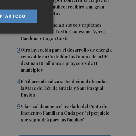
1
Castelló apuesta por convertir el eclipse en
un referente científico: recibirá a un gran
equipo de expertos
PTAR TODO
s
2
El Villarreal anuncia a sus seis capitanes:
Gerard Moreno, Foyth, Comesaña, Ayoze,
Cardona y Logan Costa
3
Otra inyección para el desarrollo de energía
renovable en Castellón: los fondos de la UE
destinan 19 millones a proyectos de 11
municipios
4
El Villarreal realiza su tradicional ofrenda a
la Mare de Déu de Gràcia y Sant Pasqual
Baylón
5
Vila-real denuncia el traslado del Punto de
Encuentro Familiar a Onda por "el perjuicio
que supondrá para las familias"