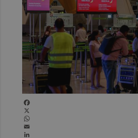
Facebook
X
WhatsApp
Email
LinkedIn