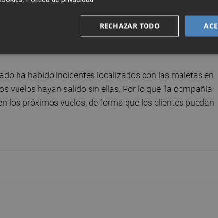
on ser cargadas el pasado viernes por la mañana en los
RECHAZAR TODO
ACE
tarde/noche y ya están todas regularizadas. Y también toda
riores y están ya rumbo a sus destinos finales.
ado ha habido incidentes localizados con las maletas en
os vuelos hayan salido sin ellas. Por lo que "la compañía
en los próximos vuelos, de forma que los clientes puedan