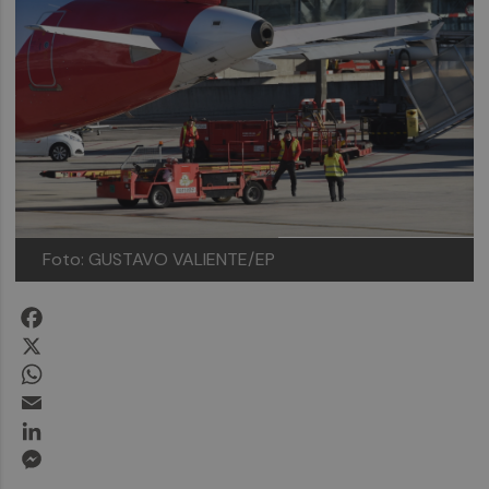
Foto: GUSTAVO VALIENTE/EP
Facebook
X
WhatsApp
Email
LinkedIn
Messenger