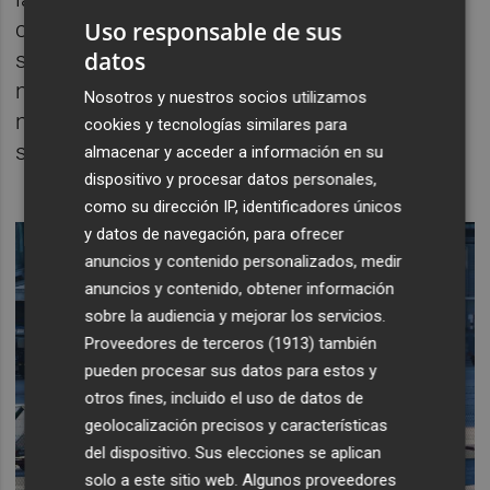
Uso responsable de sus
conservan sus derechos, incluidos los
datos
sistemas de progresión y antigüedad, y los
nuevos trabajadores que se incorporen a la
Nosotros y nuestros socios utilizamos
nueva empresa lo harán con el convenio del
cookies y tecnologías similares para
sector.
almacenar y acceder a información en su
dispositivo y procesar datos personales,
como su dirección IP, identificadores únicos
y datos de navegación, para ofrecer
anuncios y contenido personalizados, medir
anuncios y contenido, obtener información
sobre la audiencia y mejorar los servicios.
Proveedores de terceros (1913)
también
pueden procesar sus datos para estos y
otros fines, incluido el uso de datos de
geolocalización precisos y características
del dispositivo. Sus elecciones se aplican
solo a este sitio web. Algunos proveedores