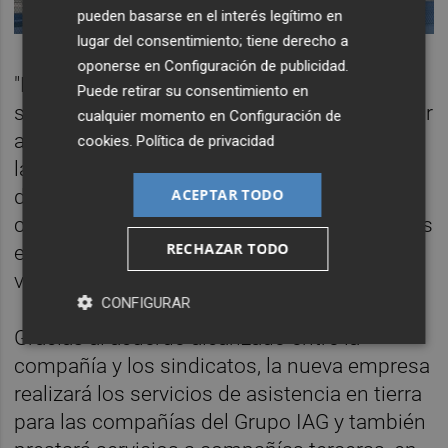
pueden basarse en el interés legítimo en
lugar del consentimiento; tiene derecho a
oponerse en
Configuración de publicidad
.
"El principio que ha guiado este acuerdo ha
Puede retirar su consentimiento en
sido, desde el primer momento, salvaguardar
cualquier momento en
Configuración de
aquellas condiciones que los trabajadores y
cookies
.
Política de privacidad
las trabajadoras de Iberia tienen por encima
ACEPTAR TODO
de las condiciones especificadas en el
convenio del sector", aseguran los sindicatos
RECHAZAR TODO
en un comunicado hecho público este
viernes.
CONFIGURAR
Gracias al acuerdo alcanzado entre la
compañía y los sindicatos, la nueva empresa
realizará los servicios de asistencia en tierra
para las compañías del Grupo IAG y también