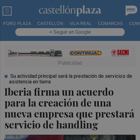
FORO PLAZA
CASTELLÓN
VILA-REAL
COMARCAS
COM
+ Seguir en Google
Su actividad principal será la prestación de servicios de
asistencia en tierra
Iberia firma un acuerdo
para la creación de una
nueva empresa que prestará
servicio de handling