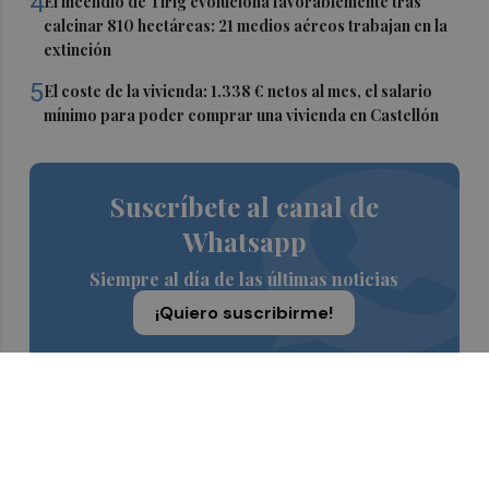
4
El incendio de Tírig evoluciona favorablemente tras
calcinar 810 hectáreas: 21 medios aéreos trabajan en la
extinción
5
El coste de la vivienda: 1.338 € netos al mes, el salario
mínimo para poder comprar una vivienda en Castellón
Suscríbete al canal de
Whatsapp
Siempre al día de las últimas noticias
¡Quiero suscribirme!