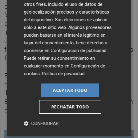
otros fines, incluido el uso de datos de
deshacerse de rutas son ahora
geolocalización precisos y características
"sustancialmente mejores" y defiende que
del dispositivo. Sus elecciones se aplican
diversas compañías han mostrado "mucho
solo a este sitio web. Algunos proveedores
interés" en adjudicarse posibles
pueden basarse en el interés legítimo en
desinversiones, según explicaron a EFE
lugar del consentimiento; tiene derecho a
fuentes de la compañía cuando notificaron la
oponerse en
Configuración de publicidad
.
fusión.
Puede retirar su consentimiento en
cualquier momento en
Configuración de
cookies
.
Política de privacidad
Entre los interesados en hacerse con esas
rutas está Binter Canarias, que pretende
ACEPTAR TODO
llegar a un 20 % de la cuota que tiene Air
Europa en los vuelos Madrid-Canarias, según
RECHAZAR TODO
dijo esta semana su presidente a Cinco Días.
CONFIGURAR