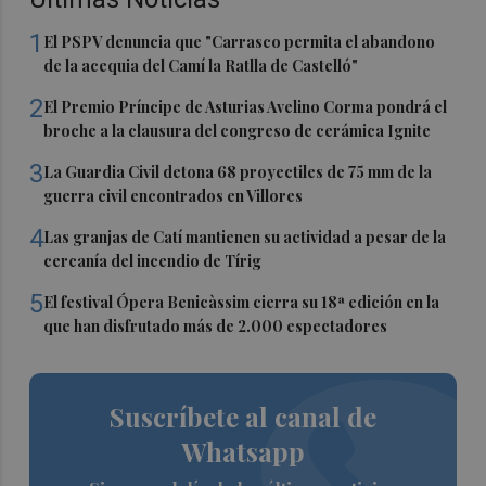
1
El PSPV denuncia que "Carrasco permita el abandono
de la acequia del Camí la Ratlla de Castelló"
2
El Premio Príncipe de Asturias Avelino Corma pondrá el
broche a la clausura del congreso de cerámica Ignite
3
La Guardia Civil detona 68 proyectiles de 75 mm de la
guerra civil encontrados en Villores
4
Las granjas de Catí mantienen su actividad a pesar de la
cercanía del incendio de Tírig
5
El festival Ópera Benicàssim cierra su 18ª edición en la
que han disfrutado más de 2.000 espectadores
Suscríbete al canal de
Whatsapp