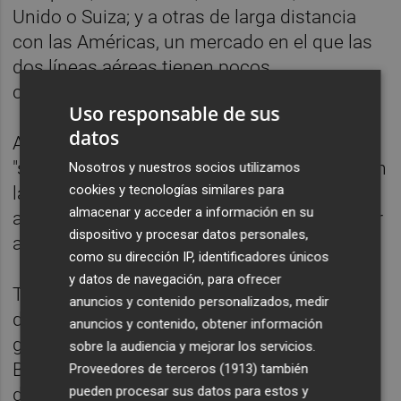
Unido o Suiza; y a otras de larga distancia
con las Américas, un mercado en el que las
dos líneas aéreas tienen pocos
competidores con conexión sin escalas.
Uso responsable de sus
datos
Además, la Comisión quiere analizar si la
"sólida" cartera de franjas horarias que tienen
Nosotros y nuestros socios utilizamos
cookies y tecnologías similares para
las dos compañías, sobre todo en el
almacenar y acceder a información en su
aeropuerto de Madrid-Barajas, podría afectar
dispositivo y procesar datos personales,
a sus competidores.
como su dirección IP, identificadores únicos
y datos de navegación, para ofrecer
Tras un intento anterior de obtener luz verde
anuncios y contenido personalizados, medir
de las autoridades europeas a la compra, el
anuncios y contenido, obtener información
grupo IAG -que además de Iberia, engloba a
sobre la audiencia y mejorar los servicios.
British Airways, Vueling, Aer Lingus y Level-
Proveedores de terceros (1913)
también
pueden procesar sus datos para estos y
destaca que los compromisos para