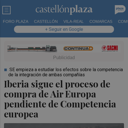
FORO PLAZA
CASTELLÓN
VILA-REAL
COMARCAS
COM
+ Seguir en Google
SE empieza a estudiar los efectos sobre la competencia
de la integración de ambas compañías
Iberia sigue el proceso de
compra de Air Europa
pendiente de Competencia
europea