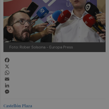
Foto: Rober Solsona - Europa Press
Facebook
X
WhatsApp
Email
LinkedIn
Messenger
Castellón Plaza