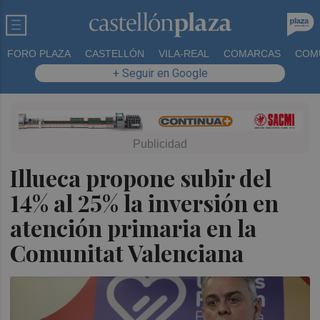
FORO PLAZA
CASTELLÓN
VILA-REAL
COMARCAS
COM
+ Seguir en Google
Illueca propone subir del
14% al 25% la inversión en
atención primaria en la
Comunitat Valenciana