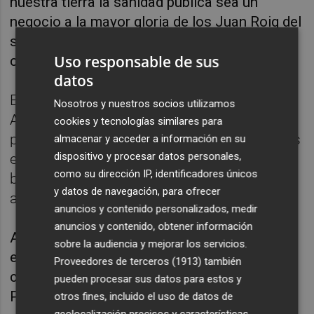
nuestra tierra la sanidad pública sea un
negocio a la mayor gloria de los Juan Roig del
sector sanitario, hemos de mejorar las
Uso responsable de sus
condiciones del personal".
datos
En este mismo sentido, la candidata a la
Nosotros y nuestros socios utilizamos
Alcaldía de València, Pilar Lima, ha abogado
cookies y tecnologías similares para
por seguir promoviendo avances legislativos
almacenar y acceder a información en su
dispositivo y procesar datos personales,
en la materia, para la inclusión de la salud
como su dirección IP, identificadores únicos
bucodental en los servicios públicos o la
y datos de navegación, para ofrecer
ampliación de la atención a la salud mental.
anuncios y contenido personalizados, medir
anuncios y contenido, obtener información
Ambos candidatos han participado en un
sobre la audiencia y mejorar los servicios.
encuentro con profesionales sanitarios junto
Proveedores de terceros (1913)
también
con el portavoz de Podemos en el Congreso,
pueden procesar sus datos para estos y
Pablo Echenique, y la diputada Rosa Medel.
otros fines, incluido el uso de datos de
geolocalización precisos y características