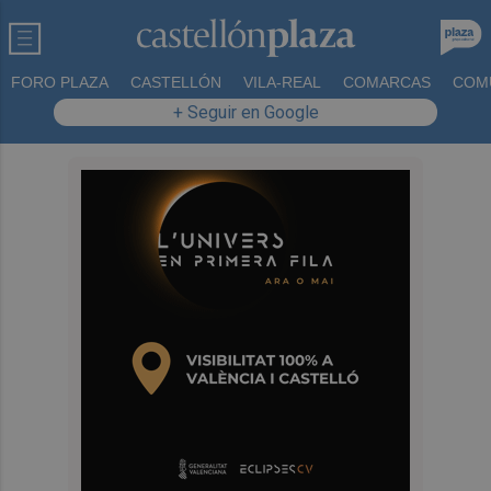
FORO PLAZA
CASTELLÓN
VILA-REAL
COMARCAS
COM
+ Seguir en Google