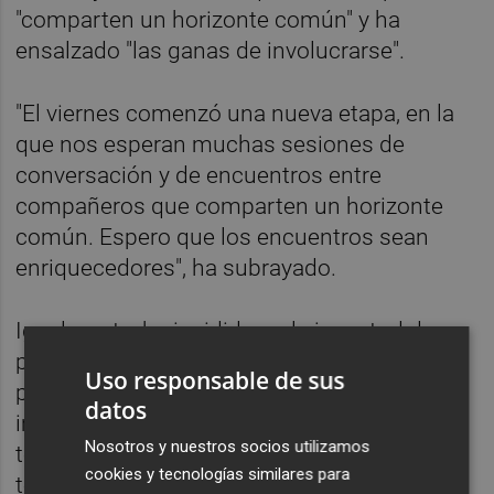
"comparten un horizonte común" y ha
ensalzado "las ganas de involucrarse".
"El viernes comenzó una nueva etapa, en la
que nos esperan muchas sesiones de
conversación y de encuentros entre
compañeros que comparten un horizonte
común. Espero que los encuentros sean
enriquecedores", ha subrayado.
Igualmente, ha incidido en la juventud de su
partido y en la ausencia de "cultura de
Uso responsable de sus
partido hecho" para tratar de explicar la
datos
importancia del diálogo. "Yo voy a poner
Nosotros y nuestros socios utilizamos
todo de mi parte, haré un enorme esfuerzo y
cookies y tecnologías similares para
tengo confianza en que el diálogo será