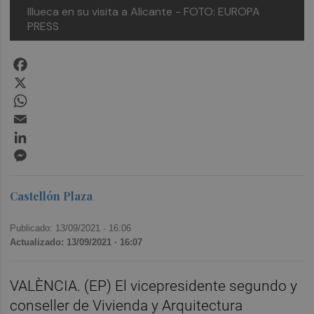
Illueca en su visita a Alicante - FOTO: EUROPA
PRESS
Facebook
X
WhatsApp
Email
LinkedIn
Messenger
Castellón Plaza
Publicado: 13/09/2021 ·
16:06
Actualizado: 13/09/2021 · 16:07
VALÈNCIA. (EP) El vicepresidente segundo y
conseller de Vivienda y Arquitectura