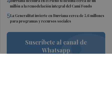
4
Burriana decidirá en el Pleno si destina cerca de un
millón a la remodelación integral del Camí Fondo
5
La Generalitat invierte en Burriana cerca de 5,6 millones
para programas y recursos sociales
Suscríbete al canal de
Whatsapp
Siempre al día de las últimas noticias
¡Quiero suscribirme!