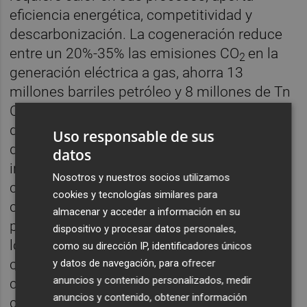
eficiencia energética, competitividad y
descarbonización. La cogeneración reduce
entre un 20%-35% las emisiones CO
en la
2
generación eléctrica a gas, ahorra 13
millones barriles petróleo y 8 millones de Tn
CO
cada año. Y la cogeneración puede
2
desempeñar un enorme papel en la
Uso responsable de sus
descarbonización industrial, manteniendo e
datos
impulsando al mismo tiempo la
Nosotros y nuestros socios utilizamos
competitividad. Las ventajas de la
cookies y tecnologías similares para
cogeneración no ha pasado inadvertidas
almacenar y acceder a información en su
para otros países como Alemania o Italia en
dispositivo y procesar datos personales,
los que se está produciendo un desarrollo y
como su dirección IP, identificadores únicos
crecimiento espectacular. Aquí, por el
y datos de navegación, para ofrecer
anuncios y contenido personalizados, medir
contrario, el Gobierno nos quiere llevar a
anuncios y contenido, obtener información
cerrar una de cada 3 plantas en 10 años, es