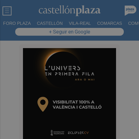
FORO PLAZA
CASTELLÓN
VILA-REAL
COMARCAS
COM
+ Seguir en Google