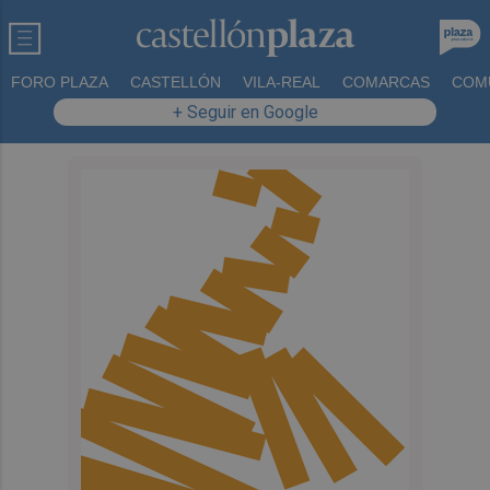
FORO PLAZA
CASTELLÓN
VILA-REAL
COMARCAS
COM
+ Seguir en Google