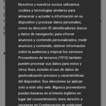
números este año. Empezó muy fuerte la
Nosotros y nuestros socios utilizamos
temporada y parecía que se iba a descolgar,
cookies y tecnologías similares para
pero se ha mantenido y eso tiene mucho
almacenar y acceder a información en su
mérito. Contra el Marbella tuvo sus opciones
dispositivo y procesar datos personales,
y las aprovechó", ha resaldado Jorge
como su dirección IP, identificadores únicos
Fernández.
y datos de navegación, para ofrecer
anuncios y contenido personalizados, medir
anuncios y contenido, obtener información
sobre la audiencia y mejorar los servicios.
ARCHIVADO EN
CD CASTELLON
Proveedores de terceros (1913)
también
pueden procesar sus datos para estos y
otros fines, incluido el uso de datos de
geolocalización precisos y características
del dispositivo. Sus elecciones se aplican
solo a este sitio web. Algunos proveedores
pueden basarse en el interés legítimo en
lugar del consentimiento; tiene derecho a
oponerse en
Configuración de publicidad
.