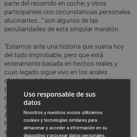
parte del recorrido en coche; y otros
participantes con circunstancias personales
alucinantes..." son algunos de las
peculiaridades de esta singular maratón.
"Estamos ante una historia que suena hoy
del todo improbable, pero que está
enteramente basada en hechos reales y
cuyo legado sigue vivo en los anales
olvidados del deporte mundial. Una historia
tan real como poco conocida que hará las
Uso responsable de sus
delicias de todos los lectores y de los
datos
aficionados al deporte en particular", señala
Nosotros y nuestros socios utilizamos
Astiberri sobre esta obra de la que la crítica
cookies y tecnologías similares para
ha señalado: "Es un vodevil deportivo cuyo
almacenar y acceder a información en su
surrealismo merecía ser ilustrado en un
dispositivo y procesar datos personales,