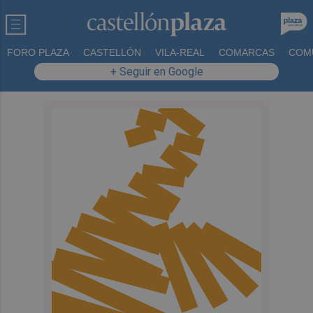
FORO PLAZA
CASTELLÓN
VILA-REAL
COMARCAS
COM
+ Seguir en Google