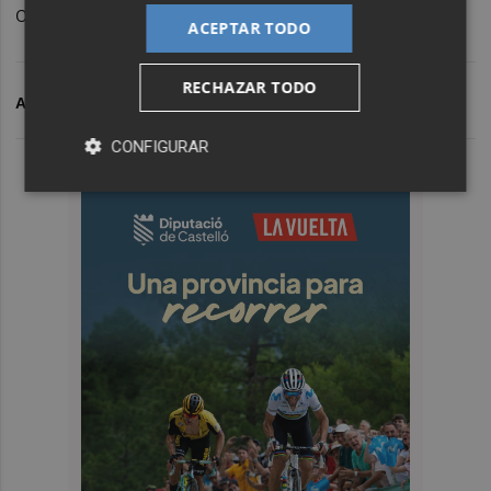
cierto exotismo, como el chino cantonés.
ACEPTAR TODO
RECHAZAR TODO
ARCHIVADO EN
CÓMIC
JOSÉ LUIS MUNUERA
LORCA
CONFIGURAR