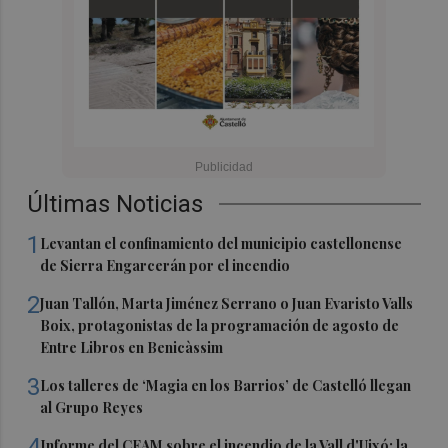
Últimas Noticias
1
Levantan el confinamiento del municipio castellonense
de Sierra Engarcerán por el incendio
2
Juan Tallón, Marta Jiménez Serrano o Juan Evaristo Valls
Boix, protagonistas de la programación de agosto de
Entre Libros en Benicàssim
3
Los talleres de ‘Magia en los Barrios’ de Castelló llegan
al Grupo Reyes
4
Informe del CEAM sobre el incendio de la Vall d'Uixó: la