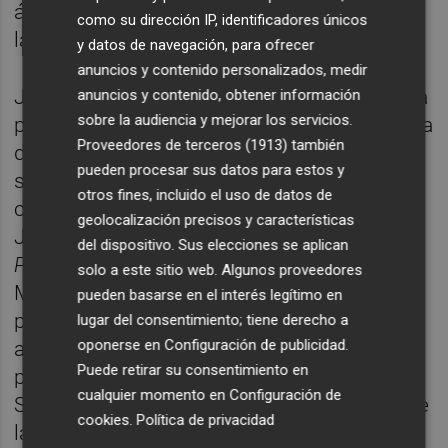
álbum en el que el dibujo de Munuera marca
como su dirección IP, identificadores únicos
la diferencia".
y datos de navegación, para ofrecer
anuncios y contenido personalizados, medir
José Luis Munuera (Lorca, 1972) comenzó a
anuncios y contenido, obtener información
sobre la audiencia y mejorar los servicios.
publicar sus tebeos a mediados de la década
Proveedores de terceros (1913)
también
de los 90. Un golpe de la fortuna le llevó al
pueden procesar sus datos para estos y
salón de cómic galo de Angoulême, donde
otros fines, incluido el uso de datos de
coincidió con un por entonces jovencísimo
geolocalización precisos y características
Joann Sfar, con quien publicaría
Los
del dispositivo. Sus elecciones se aplican
Potamoks
. Desde entonces hasta hoy,
solo a este sitio web. Algunos proveedores
Munuera ha desarrollado su carrera
pueden basarse en el interés legítimo en
profesional para el mercado francófono,
lugar del consentimiento; tiene derecho a
oponerse en
Configuración de publicidad
.
acumulando ya más de cuarenta títulos
Puede retirar su consentimiento en
publicados de sus diversas series.
cualquier momento en
Configuración de
Sus
cómics se han traducido a la mayoría de
cookies
.
Política de privacidad
las lenguas europeas, e incluso a alguna de