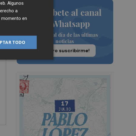
 web. Algunos
Suscríbete al canal
derecho a
ier momento en
de Whatsapp
Siempre al día de las últimas
noticias
PTAR TODO
¡Quiero suscribirme!