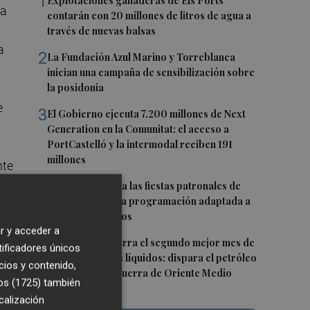
1
Explotaciones ganaderas de Els Ports
la
contarán con 20 millones de litros de agua a
través de nuevas balsas
a
2
La Fundación Azul Marino y Torreblanca
inician una campaña de sensibilización sobre
la posidonia
e
3
El Gobierno ejecuta 7.200 millones de Next
Generation en la Comunitat: el acceso a
PortCastelló y la intermodal reciben 191
millones
nte
4
Moncofa disfruta las fiestas patronales de
Sant Roc con una programación adaptada a
todos los públicos
r y acceder a
5
PortCastelló cierra el segundo mejor mes de
tificadores únicos
julio en graneles líquidos: dispara el petróleo
cios y contenido,
en medio de la guerra de Oriente Medio
os (1725)
también
calización