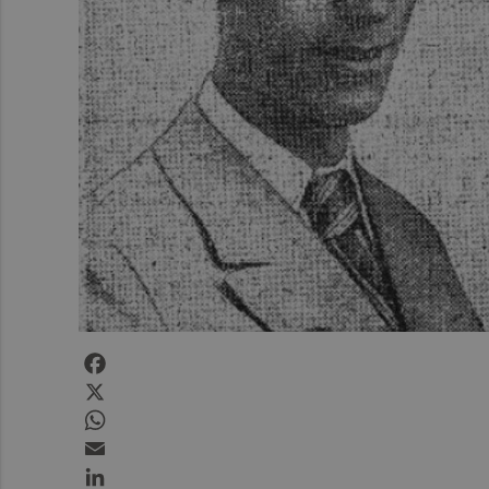
Facebook
X
WhatsApp
Email
LinkedIn