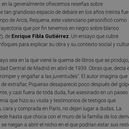
a en la generalmente ofrecemos reseñas sobre
e tan grandioso espacio de debate en los años treinta fue
mpo de Arcís, Requena, este valenciano personificó como
rayectoria que por fin tenemos en negro sobre blanco
2), de
Enrique Fibla Gutiérrez
. Un ensayo que cubre
foques para explicar su obra y su contexto social y cultur
o sea en la que viene la quema de libros que se produjo,
idad Central de Madrid en abril de 1939. Obras que, decía e
orromper y engañar a las juventudes". El autor imagina que
s de extrañar, Piqueras desapareció poco después del golp
nte, y casi fuera de toda duda, fue asesinado en un paseo
enía que hizo su viuda y testimonios de testigos que
, cara y comprada en París, no dejan lugar a dudas. La
puede hasta que choca con el muro de la familia de los de
 se niegan a abrir el nicho en el que podrían estar sus rest