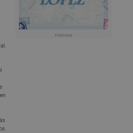
al.
l
e
 en
más
os.