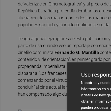
de Valorización Cinematográfica" y al precio de 
República Española pretendía derribar los grueso
alienación de las masas, con todos los matices 
popular es sagrada y la intelectualidad se cui
Tengo algunos ejemplares de esta publicación y
parto de risa cuando veo un reportaje con encues
cinéfilo comunista
Fernando G. Mantilla
contes
contenido y de orientación", en primer grado por
propaganda imperialista las temporales indiges
disparar a "Los franceses, con intelectuales fr
Uso respons
comenzando por el virtuosismo de
Murnau
y te
Nosotros y nuestr
concluir "al cine actual le falta sencillez y prof
información en su 
han compensado algo durante las últimas temp
y datos de navega
obtener informació
pueden procesar su