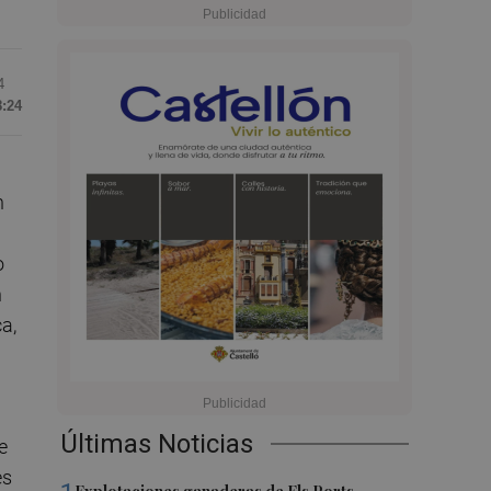
4
8:24
n
o
n
a,
Últimas Noticias
e
es