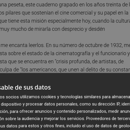
una peseta, este cuaderno grapado en los años treinta de 
s pilares que sostenían el cine comercial y su papel en la
que tiene esta misión especialmente hoy, cuando la cultur
da muy mucho de mirarla con desprecio y desdén
 me encanta leerlos. En su número de octubre de 1932, m
ta sobre el estado de la cinematografía y el funcionario y
ta que se encuentra en "crisis profunda, de artistas, de
 culpa de "los americanos, que unen al delito de su consta
tiones o empachos de técnica europeizante", para luego
íos e inhumanos como
René Clair
", y "los alemanes,
able de sus datos
rminando por la fantasía desorbitada de
Fritz Lang
" para
os socios utilizamos cookies y tecnologías similares para almacena
undidad; solo las (femenino en el original) documentales nos
dispositivo y procesar datos personales, como su dirección IP, iden
oradas".
ción, para ofrecer anuncios y contenido personalizados, medir anun
n sobre la audiencia y mejorar los servicios.
Proveedores de tercer
s datos para estos y otros fines, incluido el uso de datos de geolo