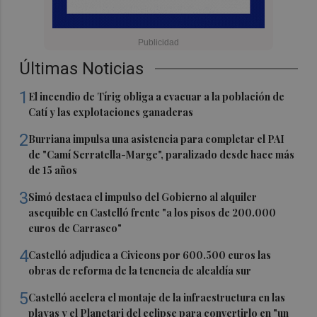
Últimas Noticias
1
El incendio de Tírig obliga a evacuar a la población de
Catí y las explotaciones ganaderas
2
Burriana impulsa una asistencia para completar el PAI
de "Camí Serratella-Marge", paralizado desde hace más
de 15 años
3
Simó destaca el impulso del Gobierno al alquiler
asequible en Castelló frente "a los pisos de 200.000
euros de Carrasco"
4
Castelló adjudica a Civicons por 600.500 euros las
obras de reforma de la tenencia de alcaldía sur
5
Castelló acelera el montaje de la infraestructura en las
playas y el Planetari del eclipse para convertirlo en "un