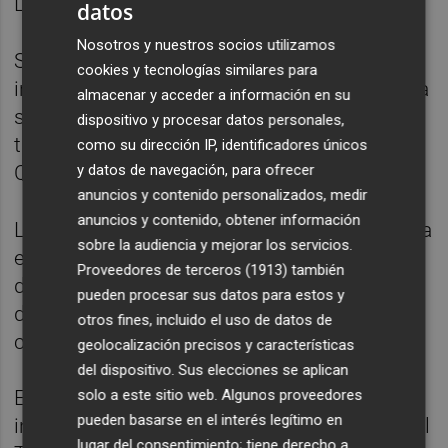
Les Corts.
datos
Nosotros y nuestros socios utilizamos
Según Chirivella, Juristes Valenciana
cookies y tecnologías similares para
informará a Laura Díez de "la decepción de la
almacenar y acceder a información en su
sociedad civil valenciana por el retraso en la
dispositivo y procesar datos personales,
tramitación de la reforma planteada por les
como su dirección IP, identificadores únicos
y datos de navegación, para ofrecer
Corts en febrero de 2020".
anuncios y contenido personalizados, medir
anuncios y contenido, obtener información
La Associació solicitará al PSOE que apoye la
sobre la audiencia y mejorar los servicios.
enmienda presentada por Baldovi a petición
Proveedores de terceros (1913)
también
de la AJV. En su opinión, un voto contrario
pueden procesar sus datos para estos y
del Grupo Socialista sería contrario al
otros fines, incluido el uso de datos de
compromiso del Pacte del Botànic.
geolocalización precisos y características
del dispositivo. Sus elecciones se aplican
solo a este sitio web. Algunos proveedores
El equipo de Juristes Valencians estará
pueden basarse en el interés legítimo en
integrado por
Pascual Sala
, ex presidente del
lugar del consentimiento; tiene derecho a