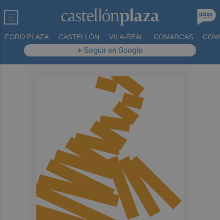
FORO PLAZA
CASTELLÓN
VILA-REAL
COMARCAS
COM
+ Seguir en Google