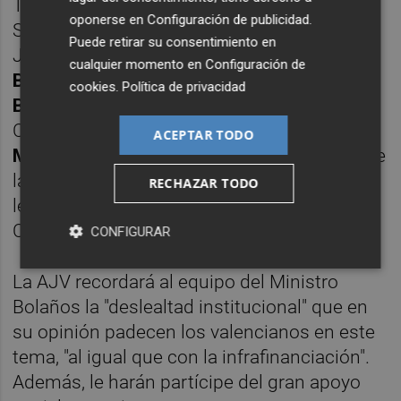
Tribunal Constitucional, del Tribunal
oponerse en
Configuración de publicidad
.
Supremo, del Consejo General del Poder
Puede retirar su consentimiento en
Judicial y del Tribunal de Cuentas;
Asunción
cualquier momento en
Configuración de
Boix Valebona
, abogada y politóloga;
Javier
cookies
.
Política de privacidad
Barceló Domenech
, catedrático de Derecho
Civil de la Universidad de Alicante;
Luis
ACEPTAR TODO
Miguel Higuera Lujan
, abogado y redactor de
la modificación constitucional aprobada por
RECHAZAR TODO
les Corts Valencianes, y José Ramón
Chirivella.
CONFIGURAR
La AJV recordará al equipo del Ministro
Bolaños la "deslealtad institucional" que en
su opinión padecen los valencianos en este
tema, "al igual que con la infrafinanciación".
Además, le harán partícipe del gran apoyo