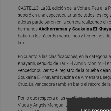
CASTELLÓ. La XL edición de la Volta a Peu a la P
superó en una espectacular tarde todos los regis
atletas participaron en la carrera realizando el r
hermanos
Abdherraman y Soukaina El Khay
batieron los récords masculinos y femeninos de
km.
En cuanto a las clasificaciones, en la categoría
Khayami, seguido de Tarik El Amri y Monim El K
vencedor pulverizó el registro de la prueba dejá
Soukaina El Khayami (vecina de Almenara), seg
Cruz. La vencedora también batió el récord de l
Por lo que respecta a las clasificaciones por ca
Viuda y Àngels Mengual López; en sénior, Javie
Uso respons