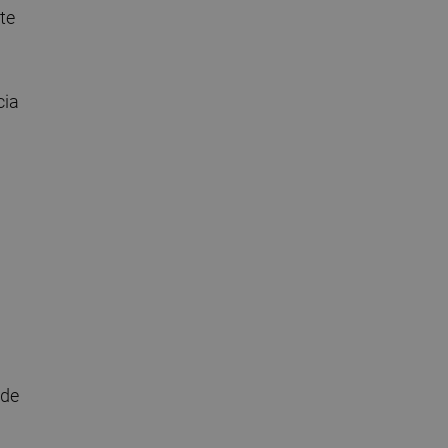
te
cia
 de