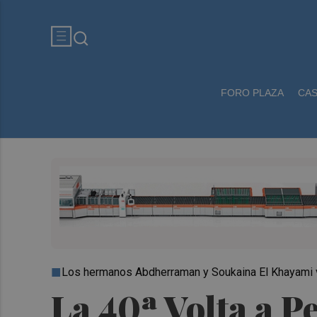
FORO PLAZA
CA
Los hermanos Abdherraman y Soukaina El Khayami v
La 40ª Volta a 