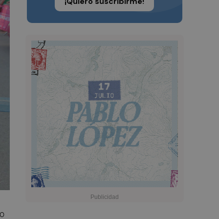
¡Quiero suscribirme!
go