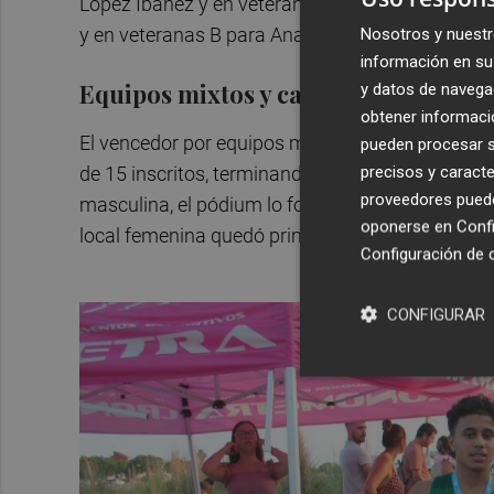
López Ibáñez y en veterana A Verónica Ferrandis
y en veteranas B para Ana Amparo Reyes. Tambi
Nosotros y nuestr
información en su 
Equipos mixtos y categoría local
y datos de navega
obtener informació
El vencedor por equipos mixtos fue Morvedre Tr
pueden procesar su
precisos y caracte
de 15 inscritos, terminando la prueba un mínimo 
proveedores pueden
masculina, el pódium lo formaron Vicente Roig Y
oponerse en
Confi
local femenina quedó primera Ángela Burguete Mo
Configuración de 
CONFIGURAR