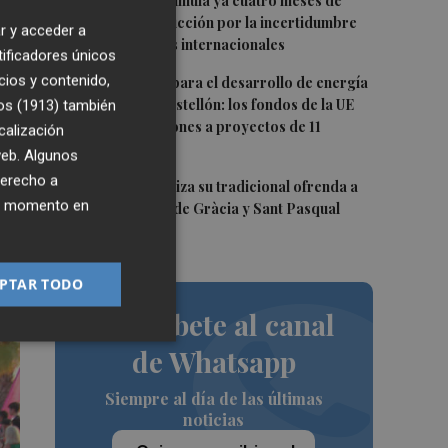
3
La cerámica acumula ya cuatro meses de
vo
caídas de producción por la incertidumbre
.
r y acceder a
en los mercados internacionales
tificadores únicos
4
cios y contenido,
Otra inyección para el desarrollo de energía
renovable en Castellón: los fondos de la UE
os (1913)
también
destinan 19 millones a proyectos de 11
calización
municipios
 web. Algunos
derecho a
5
El Villarreal realiza su tradicional ofrenda a
ier momento en
la Mare de Déu de Gràcia y Sant Pasqual
Baylón
PTAR TODO
Suscríbete al canal
de Whatsapp
Siempre al día de las últimas
noticias