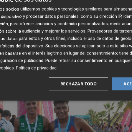
 Morales. La victoria en veteranos B fue para Vicente Cal
én participó Francisco Domingo en la categoría adaptada
os socios utilizamos cookies y tecnologías similares para almacena
dispositivo y procesar datos personales, como su dirección IP, iden
ción, para ofrecer anuncios y contenido personalizados, medir anun
n sobre la audiencia y mejorar los servicios.
Proveedores de tercer
iatlón. También se llevaron un jamón los equipos con más
s datos para estos y otros fines, incluido el uso de datos de geolo
rísticas del dispositivo. Sus elecciones se aplican solo a este sitio
de 15 participantes. En cuanto a la categoría local
 basarse en el interés legítimo en lugar del consentimiento; tiene 
uste, Óscar Zorrilla Armero y Pau Gomis, mientras que en
guración de publicidad
. Puede retirar su consentimiento en cualqu
nfort, segunda Pilar Forner y tercera Jessica Palao.
cookies
.
Política de privacidad
RECHAZAR TODO
ACE