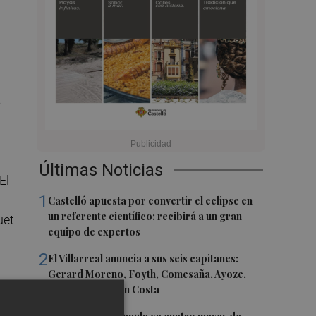
5
Últimas Noticias
El
1
Castelló apuesta por convertir el eclipse en
un referente científico: recibirá a un gran
uet
equipo de expertos
2
El Villarreal anuncia a sus seis capitanes:
Gerard Moreno, Foyth, Comesaña, Ayoze,
a
Cardona y Logan Costa
bo