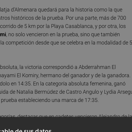
latja d’Almenara quedará para la historia como la que
tros históricos de la prueba. Por una parte, más de 700
ecorrido de 5 km por la Playa Casablanca, y por otra, los
ami
, no solo vencieron en la prueba, sino que también
 la competición desde que se celebra en la modalidad de 
 absoluta, la victoria correspondió a Abderrahman El
hayami El Komiry, hermano del ganador y de la ganadora. 
ndolo en 14:35. En la categoría absoluta femenina, ganó
uida de Natalia Bermúdez de Castro Angulo y Lydia Arseg
a prueba estableciendo una marca de 17:35.
tegorías, destacar que en cadetes vencieron Alejandro de l
r Cabrero Company y María Rubio Gil. En veterano A, Jaco
able de sus datos