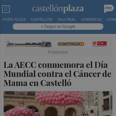
FORO PLAZA
CASTELLÓN
VILA-REAL
COMARCAS
COM
+ Seguir en Google
La AECC conmemora el Día
Mundial contra el Cáncer de
Mama en Castelló