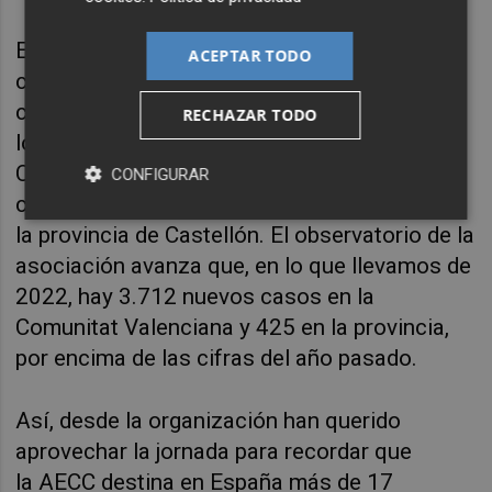
El manifiesto ha recordado que el rosa
se
ACEPTAR TODO
convirtió en símbolo del compromiso y la
concienciación del cáncer de mama.
Según
RECHAZAR TODO
los datos aportados por la AECC
,
en la
Comunitat Valenciana hubo 3.654 nuevos
CONFIGURAR
casos de cáncer de mama y, de ellas, 419, en
la provincia de Castellón.
El observatorio
de la
asociación
avanza que, en lo que llevamos de
2022, hay 3.712 nuevos casos en la
Comunitat Valenciana y 425 en la provincia,
por encima de las cifras del año pasado.
Así, desde la organización han
querido
aprovechar la jornada para recordar que
la
AECC
destina en España más de 17