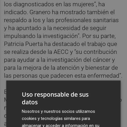
los diagnosticados en las mujeres”, ha
indicado. Granero ha mostrado también el
respaldo a los y las profesionales sanitarias
y ha apuntado a la necesidad de seguir
impulsando la investigación”. Por su parte,
Patricia Puerta ha destacado el trabajo que
se realiza desde la AECC y “su contribución
para ayudar a la investigación del cáncer y
para la mejora de la atención y bienestar de
las personas que padecen esta enfermedad”.
El acto simbólico celebrado en la playa
Uso responsable de sus
Mayor ha servido para recordar al casi medio
datos
millar de mujeres que son diagnosticadas
Nosotros y nuestros socios utilizamos
cada año en la provincia. La jornada ha
cookies y tecnologías similares para
arrancado con talleres de maquillaje y
almacenar y acceder a información en su