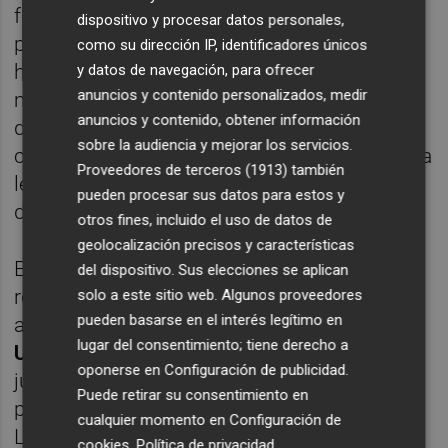
fotografía, y con una demostración de yoga
dispositivo y procesar datos personales,
para pacientes y familiares. A las 12.00
como su dirección IP, identificadores únicos
horas ha tenido lugar la lectura del
y datos de navegación, para ofrecer
anuncios y contenido personalizados, medir
manifiesto en la que han participado
anuncios y contenido, obtener información
diversas representantes institucionales, así
sobre la audiencia y mejorar los servicios.
como personas vinculadas a la AECC. Tras la
Proveedores de terceros (1913)
también
lectura, ha tenido lugar una suelta simbólica
pueden procesar sus datos para estos y
de globos de color rosa.
otros fines, incluido el uso de datos de
geolocalización precisos y características
En el acto han participado también
del dispositivo. Sus elecciones se aplican
representantes de la junta provincial de la
solo a este sitio web. Algunos proveedores
pueden basarse en el interés legítimo en
asociación como han sido el director,
Carlos
lugar del consentimiento; tiene derecho a
Ulldemolins
, y la gerente,
Salomé Esteller
,
oponerse en
Configuración de publicidad
.
junto a personas voluntarias. También ha
Puede retirar su consentimiento en
participado un grupo de alumnos del Ágora
cualquier momento en
Configuración de
Lledó International School.
cookies
.
Política de privacidad