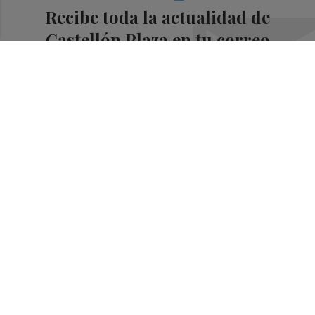
Recibe toda la actualidad de
Castellón Plaza en tu correo
Quiero suscribirme
Suscríbete al Boletín
Todos los días a primera hora en tu email
¡Quiero suscribirme!
Síguenos en redes
Castellón Plaza, desde cualquier medio