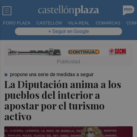
FORO PLAZA
CASTELLÓN
VILA-REAL
COMARCAS
COM
+ Seguir en Google
propone una serie de medidas a seguir
La Diputación anima a los
pueblos del interior a
apostar por el turismo
activo