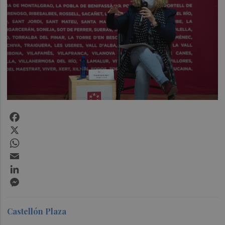
Facebook
X
WhatsApp
Email
LinkedIn
Messenger
Castellón Plaza