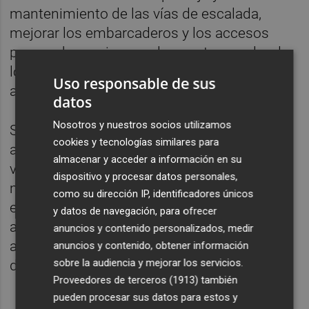
mantenimiento de las vías de escalada,
mejorar los embarcaderos y los accesos
para embarcaciones, y la puesta en valor de
los recursos naturales como itinerarios de
Uso responsable de sus
aventura.
datos
Nosotros y nuestros socios utilizamos
Según Virginia Martí, son medidas que “nos
cookies y tecnologías similares para
ayudarán a crear un destino turístico
almacenar y acceder a información en su
vinculado al interior, que resulte sostenible
dispositivo y procesar datos personales,
medioambiental, social, cultural y
como su dirección IP, identificadores únicos
económicamente hablando”, y que suponga,
y datos de navegación, para ofrecer
además, “una eficaz herramienta para
anuncios y contenido personalizados, medir
afrontar el reto demográfico y combatir la
anuncios y contenido, obtener información
sobre la audiencia y mejorar los servicios.
despoblación”.
Proveedores de terceros (1913)
también
pueden procesar sus datos para estos y