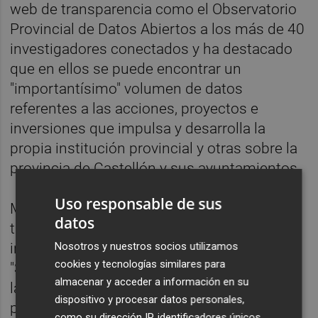
web de transparencia como el Observatorio
Provincial de Datos Abiertos a los más de 40
investigadores conectados y ha destacado
que en ellos se puede encontrar un
"importantísimo" volumen de datos
referentes a las acciones, proyectos e
inversiones que impulsa y desarrolla la
propia institución provincial y otras sobre la
provincia de Castellón y sus ayuntamientos.
Uso responsable de sus
Miralles considera "muy útil" avanzar en
datos
transparencia de la mano "de un centro
Nosotros y nuestros socios utilizamos
investigador de referencia como la UJI".
cookies y tecnologías similares para
"Sumando nuestro trabajo de recopilación y
almacenar y acceder a información en su
la sabiduría de los investigadores haremos
dispositivo y procesar datos personales,
posible la creación de conocimientos que
como su dirección IP, identificadores únicos