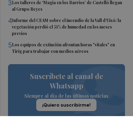
3
Los talleres de ‘Magia en los Barrios’ de Castelló llegan
al Grupo Reyes
4
Informe del CEAM sobre el incendio de la Vall d'Uixó: la
vegetación perdió el 51% de humedad en los meses
previos
5
Los equipos de extinción afrontan horas "vitales" en
Tírig para trabajar con medios aéreos
Suscríbete al canal de
Whatsapp
Siempre al día de las últimas noticias
¡Quiero suscribirme!