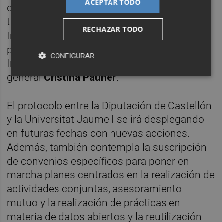
ACEPTAR TODO
diputada provincial de Transparencia,
también han asistido el jefe del servicio de
RECHAZAR TODO
Innovación de la Diputación,
Borja Colón
, y
por parte de la universidad el vicerrector de
CONFIGURAR
Investigación,
Jesús Lancís
, y la secretaria
general
Cristina Pauner
.
El protocolo entre la Diputación de Castellón
y la Universitat Jaume I se irá desplegando
en futuras fechas con nuevas acciones.
Además, también contempla la suscripción
de convenios específicos para poner en
marcha planes centrados en la realización de
actividades conjuntas, asesoramiento
mutuo y la realización de prácticas en
materia de datos abiertos y la reutilización