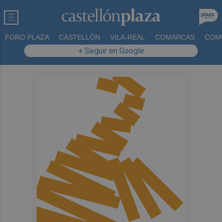
FORO PLAZA
CASTELLÓN
VILA-REAL
COMARCAS
COM
+ Seguir en Google