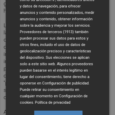
generen en un futuro valor social y riqueza",
y datos de navegación, para ofrecer
ha añadido.
anuncios y contenido personalizados, medir
anuncios y contenido, obtener información
La diputada provincial ha facilitado a todas
sobre la audiencia y mejorar los servicios.
Proveedores de terceros (1913)
también
las personas asistentes un formulario para
pueden procesar sus datos para estos y
que puedan solicitar a la Diputación los
otros fines, incluido el uso de datos de
datos que precisen para avanzar en sus
geolocalización precisos y características
investigaciones. Para Xaro Miralles es "muy
del dispositivo. Sus elecciones se aplican
importante" tener 'feedback' de los usuarios
solo a este sitio web. Algunos proveedores
para seguir así mejorando y ampliando de
pueden basarse en el interés legítimo en
contenidos el portal de datos abiertos,
lugar del consentimiento; tiene derecho a
"puesto que no se trata de una web estática,
oponerse en
Configuración de publicidad
.
sino que está viva y va nutriéndose cada día
Puede retirar su consentimiento en
cualquier momento en
Configuración de
con nuevas cifras e informaciones".
cookies
.
Política de privacidad
Además del personal investigador y la