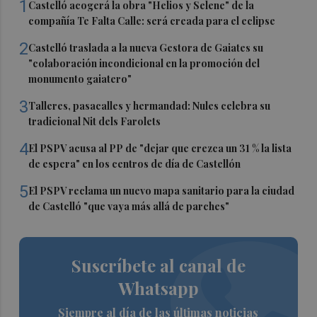
1
Castelló acogerá la obra "Helios y Selene" de la
compañía Te Falta Calle: será creada para el eclipse
2
Castelló traslada a la nueva Gestora de Gaiates su
"colaboración incondicional en la promoción del
monumento gaiatero"
3
Talleres, pasacalles y hermandad: Nules celebra su
tradicional Nit dels Farolets
4
El PSPV acusa al PP de "dejar que crezca un 31 % la lista
de espera" en los centros de día de Castellón
5
El PSPV reclama un nuevo mapa sanitario para la ciudad
de Castelló "que vaya más allá de parches"
Suscríbete al canal de
Whatsapp
Siempre al día de las últimas noticias