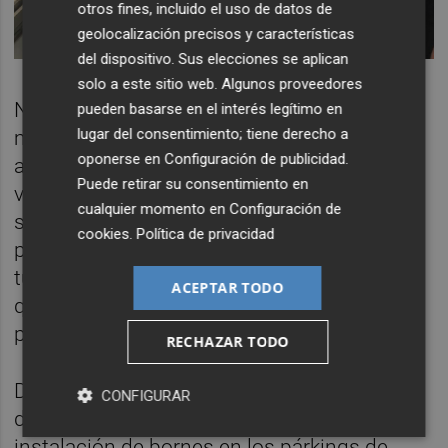
otros fines, incluido el uso de datos de
geolocalización precisos y características
del dispositivo. Sus elecciones se aplican
solo a este sitio web. Algunos proveedores
No en vano, cada año recorren el corredor
pueden basarse en el interés legítimo en
lugar del consentimiento; tiene derecho a
mediterráneo cerca de 200.000
oponerse en
Configuración de publicidad
.
autocaravanas que van a la caza de unas
Puede retirar su consentimiento en
vacaciones cálidas, activas, divertidas y
cualquier momento en
Configuración de
sorprendentes. Y Castelló no puede dejar
cookies
.
Política de privacidad
pasar la oportunidad de mostrar a estos
turistas todos los encantos y experiencias
ACEPTAR TODO
que ofrece nuestra provincia, explican sus
promotores.
RECHAZAR TODO
De forma paralela, Aquíestoy Caravaning es
CONFIGURAR
distribuidor exclusivo de Eurorelais para la
instalación de bornes en los párkings de