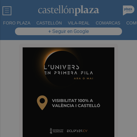
FORO PLAZA
CASTELLÓN
VILA-REAL
COMARCAS
COM
+ Seguir en Google