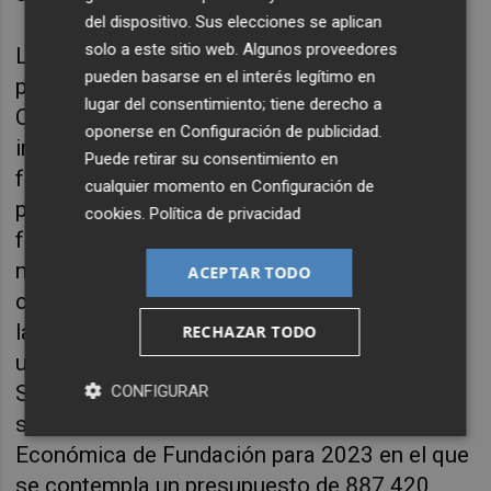
del dispositivo. Sus elecciones se aplican
solo a este sitio web. Algunos proveedores
La Unidad de Terapias Avanzadas, impulsada
pueden basarse en el interés legítimo en
por la Fundación Hospital Provincial de
lugar del consentimiento; tiene derecho a
Castellón, tiene como objetivo fomentar la
oponerse en
Configuración de publicidad
.
investigación en el ámbito del desarrollo de
Puede retirar su consentimiento en
fármacos innovadores y de precisión,
cualquier momento en
Configuración de
polímeros terapéuticos y biomarcadores
cookies
.
Política de privacidad
funcionales en nanomedicina y diagnóstico
molecular. Para este cometido, la UJI ha
ACEPTAR TODO
cedido el uso de 130 m², distribuidos en dos
laboratorios y cuatro despachos que se
RECHAZAR TODO
ubican en la Facultad de Ciencias de la
Salud.
El Patronato también ha aprobado en
CONFIGURAR
su reunión de hoy el Plan de Actuación
Económica de Fundación para 2023 en el que
se contempla un presupuesto de 887.420