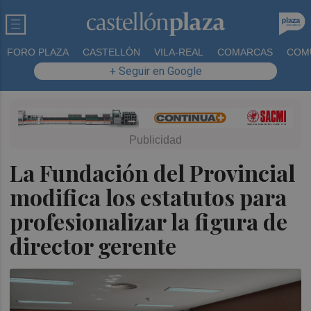
FORO PLAZA
CASTELLÓN
VILA-REAL
COMARCAS
COM
+ Seguir en Google
La Fundación del Provincial
modifica los estatutos para
profesionalizar la figura de
director gerente