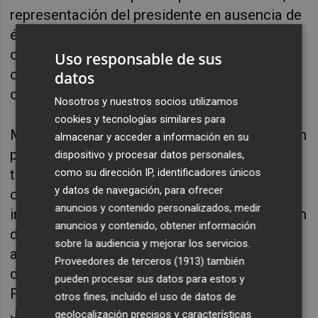
representación del presidente en ausencia de
éste, celebración de convenios, actos y
contratos de obras y suministros,
Uso responsable de sus
cumplimiento de programas, o la relación con
datos
otros organismos".
Nosotros y nuestros socios utilizamos
cookies y tecnologías similares para
Martí explica que la nueva gerencia tendrá "un
almacenar y acceder a información en su
papel determinante en la realización de los
dispositivo y procesar datos personales,
como su dirección IP, identificadores únicos
trámites administrativos que conlleva el
y datos de navegación, para ofrecer
camino hacia la constitución del futuro
anuncios y contenido personalizados, medir
instituto. La apuesta por la profesionalización
anuncios y contenido, obtener información
de esta figura es un nuevo paso que se suma
sobre la audiencia y mejorar los servicios.
a la reciente construcción de los laboratorios
Proveedores de terceros (1913)
también
de la Unidad de Terapias Avanzadas de la
pueden procesar sus datos para estos y
Fundación que se ubican en la Universitat
otros fines, incluido el uso de datos de
Jaume I".
geolocalización precisos y características