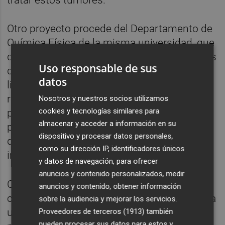
tratar estos tumores.
Otro proyecto procede del Departamento de
Química Física de la misma universidad, que
da a conocer sus 'Estudios computacionales
Uso responsable de sus
de receptores de linfocitos T'. Y es que los
datos
linfocitos T tienen en la superficie unos
receptores (TCR) que reaccionan ante la
Nosotros y nuestros socios utilizamos
cookies y tecnologías similares para
presencia de antígenos, tales como
almacenar y acceder a información en su
proteínas de virus o de células cancerosas,
dispositivo y procesar datos personales,
desencadenando una respuesta
como su dirección IP, identificadores únicos
inmunológica para eliminar estos agentes.
y datos de navegación, para ofrecer
anuncios y contenido personalizados, medir
Cuando, en el caso de las células
anuncios y contenido, obtener información
cancerosas, ese reconocimiento falla y se da
sobre la audiencia y mejorar los servicios.
una proliferación de tejidos cancerosos, es
Proveedores de terceros (1913)
también
pueden procesar sus datos para estos y