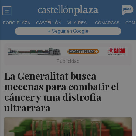
FORO PLAZA
CASTELLÓN
VILA-REAL
COMARCAS
COM
+ Seguir en Google
La Generalitat busca
mecenas para combatir el
cáncer y una distrofia
ultrarrara