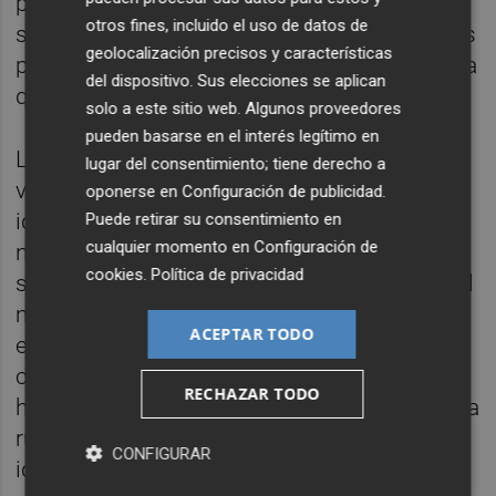
posible modificar los anticuerpos de
otros fines, incluido el uso de datos de
superficie en linfocitos del paciente, tratados
geolocalización precisos y características
por ingeniería genética y reimplantarlos, para
del dispositivo. Sus elecciones se aplican
que desencadenen la respuesta inmune.
solo a este sitio web. Algunos proveedores
pueden basarse en el interés legítimo en
Los expertos tratan, en primer lugar, de
lugar del consentimiento; tiene derecho a
visualizar como se transmite la señal de
oponerse en
Configuración de publicidad
.
identificación de antígenos en el receptor
Puede retirar su consentimiento en
cualquier momento en
Configuración de
natural para elucidar este mecanismo. Una
cookies
.
Política de privacidad
segunda fase consistiría, una vez aclarado el
mecanismo de transducción de la señal en
ACEPTAR TODO
el interior del linfocito T, diseñar
computacionalmente proteínas que lleguen
RECHAZAR TODO
hasta el interior de la célula donde se inicia la
ruta de señalización que conduce a la
CONFIGURAR
identificación y eliminación de células