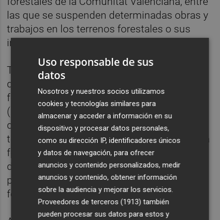
forestales de la Comunitat Valenciana, entre
las que se suspenden determinadas obras y
trabajos en los terrenos forestales o sus
inmediaciones.
Uso responsable de sus
También se impide el uso festivo-recreativo
datos
del fuego por motivos festivos en terrenos
Nosotros y nuestros socios utilizamos
forestales y en la zona de influencia forestal
cookies y tecnologías similares para
(hasta 500 metros); la prohibición genérica
almacenar y acceder a información en su
de encender cualquier tipo de fuego en los
dispositivo y procesar datos personales,
terrenos forestales y en la zona de influencia
como su dirección IP, identificadores únicos
forestal (hasta 500 metros); y la suspensión
y datos de navegación, para ofrecer
anuncios y contenido personalizados, medir
de cualquier tipo de autorización otorgada
anuncios y contenido, obtener información
para circulación deportiva por terrenos
sobre la audiencia y mejorar los servicios.
forestales.
Proveedores de terceros (1913)
también
pueden procesar sus datos para estos y