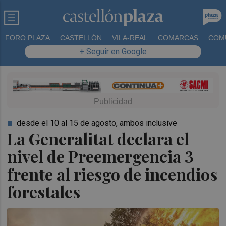
FORO PLAZA
CASTELLÓN
VILA-REAL
COMARCAS
COM
+ Seguir en Google
desde el 10 al 15 de agosto, ambos inclusive
La Generalitat declara el
nivel de Preemergencia 3
frente al riesgo de incendios
forestales