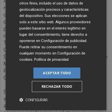
Además, con motivo de esta situación
otros fines, incluido el uso de datos de
meteorológica extraordinaria, se prohíbe
geolocalización precisos y características
circular por las pistas y caminos forestales,
del dispositivo. Sus elecciones se aplican
con cualquier tipo de vehículo, bicicleta o a
solo a este sitio web. Algunos proveedores
pie, dentro de los parques naturales de Serra
pueden basarse en el interés legítimo en
lugar del consentimiento; tiene derecho a
d'Irta, Penyagolosa, Desert de les Palmes,
oponerse en
Configuración de publicidad
.
Tinença de Benifassà, Serra d'Espadà, Serra
Puede retirar su consentimiento en
Calderona, Chera-Sot de Chera, Puebla de
cualquier momento en
Configuración de
San Miguel, Túria, Hoces del Cabriel, Serra de
cookies
.
Política de privacidad
Mariola, Font Roja, el Montgó, Serra Gelada,
Prat de Cabanes-Torreblanca y Marjal Pego-
ACEPTAR TODO
Oliva, así como la zona forestal de l'Albufera.
RECHAZAR TODO
Se exceptúan, en estos casos, el tránsito de
vehículos para actuaciones de gestión,
CONFIGURAR
abastecimiento, mantenimiento, vigilancia,