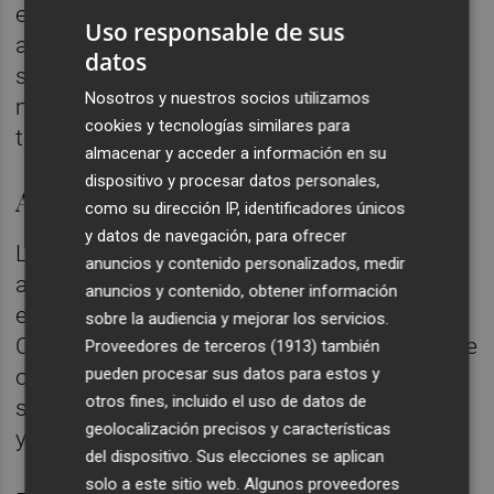
el próximo mes de julio. El horario de
Uso responsable de sus
apertura en ambas sedes será de lunes a
datos
sábado de 11.30 a 13.30 horas por la
Nosotros y nuestros socios utilizamos
mañana y de 17.30 a 20.30 horas por la
cookies y tecnologías similares para
tarde.
almacenar y acceder a información en su
dispositivo y procesar datos personales,
Antigua iglesia de San Miguel
como su dirección IP, identificadores únicos
y datos de navegación, para ofrecer
La antigua iglesia de San Miguel, construida
anuncios y contenido personalizados, medir
a finales del siglo XVII y que acoge la sala de
anuncios y contenido, obtener información
exposiciones San Miguel de la Fundación
sobre la audiencia y mejorar los servicios.
Caja Castellón, mostrará 32 obras, de las que
Proveedores de terceros (1913)
también
once son esculturas, nueve pinturas, seis
pueden procesar sus datos para estos y
otros fines, incluido el uso de datos de
son de orfebrería, dos de papel, dos de textil
geolocalización precisos y características
y dos de cerámica.
del dispositivo. Sus elecciones se aplican
solo a este sitio web. Algunos proveedores