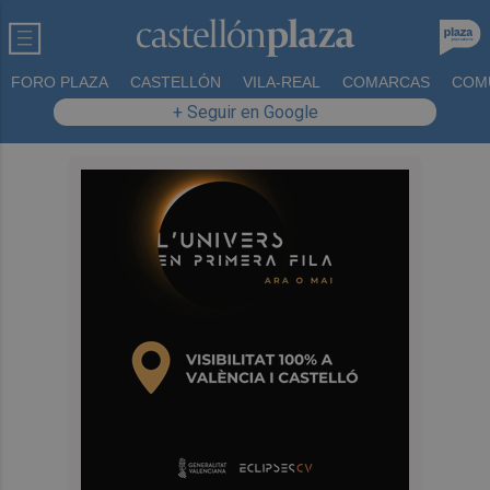
FORO PLAZA
CASTELLÓN
VILA-REAL
COMARCAS
COM
+ Seguir en Google