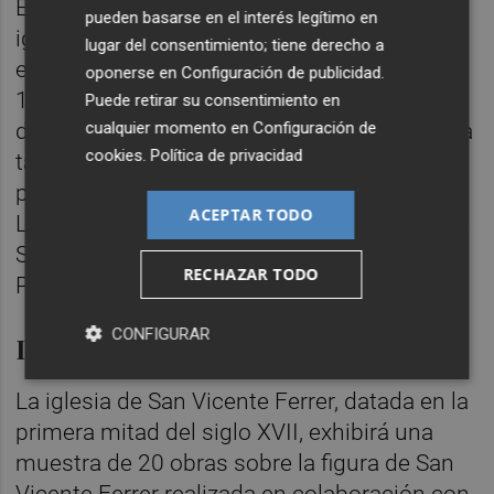
Entre las obras se encuentra el retablo de la
pueden basarse en el interés legítimo en
iglesia de la Sangre de Vilafamés, obra del
lugar del consentimiento; tiene derecho a
escultor de Vila-real Josep Sebastià, de
oponerse en
Configuración de publicidad
.
1696; el frontal de la iglesia del convento de
Puede retirar su consentimiento en
dominicas de Vila-real, de la misma época; la
cualquier momento en
Configuración de
cookies
.
Política de privacidad
tabla del Salvador, de Vicente Castelló; tres
placas del siglo XVIII de la Real Fábrica de
ACEPTAR TODO
L'Alcora ,o el Cristo de marfil del convento de
San Pascual, del taller 'Gughelmo della
RECHAZAR TODO
Porta'.
CONFIGURAR
Iglesia de San Vicente Ferrer
La iglesia de San Vicente Ferrer, datada en la
primera mitad del siglo XVII, exhibirá una
muestra de 20 obras sobre la figura de San
Vicente Ferrer realizada en colaboración con