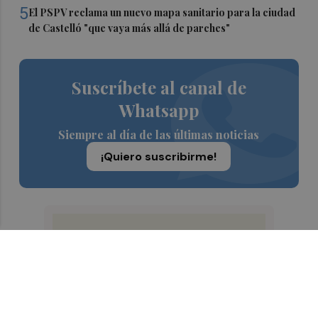
5
El PSPV reclama un nuevo mapa sanitario para la ciudad
de Castelló "que vaya más allá de parches"
Suscríbete al canal de
Whatsapp
Siempre al día de las últimas noticias
¡Quiero suscribirme!