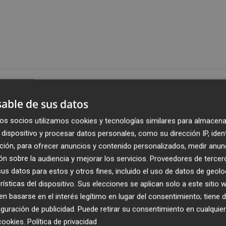
Publicado: 04/02/2023 ·
10:3
Actualizado: 04/02/2023 · 1
able de sus datos
os socios utilizamos cookies y tecnologías similares para almacena
n Profesional,
Pilar Alegría
, visitará Almassora el próxi
dispositivo y procesar datos personales, como su dirección IP, iden
 a la Alcaldía,
Merche Galí
, en la presentación oficial de 
ción, para ofrecer anuncios y contenido personalizados, medir anun
endrá lugar en la Casa de la Cultura a las 19.30 horas y
n sobre la audiencia y mejorar los servicios.
Proveedores de tercer
ecutivo local y conocer los retos para el nuevo periodo.
s datos para estos y otros fines, incluido el uso de datos de geolo
rísticas del dispositivo. Sus elecciones se aplican solo a este sitio
je relámpago en agosto de 2022 para interesarse por la
 basarse en el interés legítimo en lugar del consentimiento; tiene 
Ayuntamiento de Castelló con fondos europeos.
guración de publicidad
. Puede retirar su consentimiento en cualqu
cookies
.
Política de privacidad