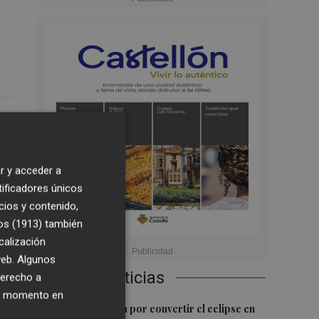
1
9:04
r y acceder a
mo
tificadores únicos
su
cios y contenido,
os (1913)
también
calización
 web. Algunos
Últimas Noticias
derecho a
ier momento en
1
Castelló apuesta por convertir el eclipse en