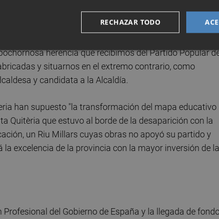
uentro moderado por el secretario general de los socialist
RECHAZAR TODO
ACE
l ramo comprobará de primera mano los avances en mater
l Gobierno de la Generalitat Valenciana en colaboración 
 bochornosa herencia que recibimos del Partido Popular d
abricadas y situarnos en el extremo contrario, como
lcaldesa y candidata a la Alcaldía.
eria han supuesto "la transformación del mapa educativo
a Quitèria que estuvo al borde de la desaparición con la
ción, un Riu Millars cuyas obras no apoyó su partido y
 la excelencia de la provincia con la mayor inversión de l
n Profesional del Gobierno de España y la llegada de fond