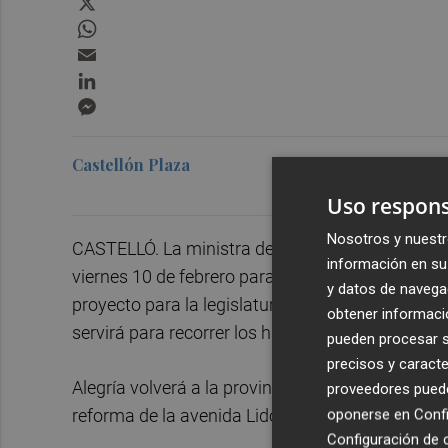
WhatsApp
Email
LinkedIn
Messenger
Castellón Plaza
Uso respons
Nosotros y nuestr
CASTELLÓ. La ministra de Educación y Formació
información en su 
viernes 10 de febrero para arropar a la candidata
y datos de navega
proyecto para la legislatura 2023-2027. El acto t
obtener informació
servirá para recorrer los hitos logrados por el ej
pueden procesar su
precisos y caracte
Alegría volverá a la provincia después de su via
proveedores pueden
reforma de la avenida Lidón, impulsada por el 
oponerse en
Confi
Configuración de 