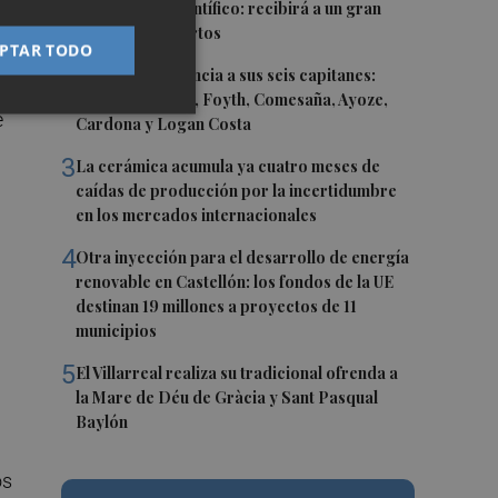
un referente científico: recibirá a un gran
as
equipo de expertos
PTAR TODO
ia
2
El Villarreal anuncia a sus seis capitanes:
con
Gerard Moreno, Foyth, Comesaña, Ayoze,
e
Cardona y Logan Costa
3
La cerámica acumula ya cuatro meses de
caídas de producción por la incertidumbre
en los mercados internacionales
4
Otra inyección para el desarrollo de energía
renovable en Castellón: los fondos de la UE
destinan 19 millones a proyectos de 11
municipios
a
5
El Villarreal realiza su tradicional ofrenda a
la Mare de Déu de Gràcia y Sant Pasqual
Baylón
os