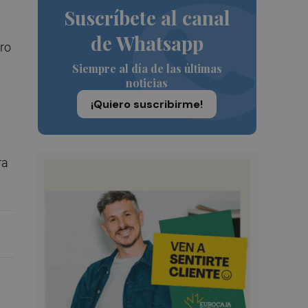
Suscríbete al canal
n
de Whatsapp
tro
Siempre al día de las últimas
noticias
¡Quiero suscribirme!
ra