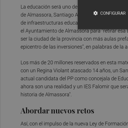
La educación será uno de los pilares de este enc
CONFIGURAR
de Almassora, Santiago Agustí. La ministra de
de infraestructuras educativas impulsados por e
el Ayuntamiento de Almassora para "retirar esa
ser la ciudad de la provincia con más aulas pref
epicentro de las inversiones", en palabras de la a
Los más de 20 millones reservados en esta mat
con un Regina Violant atascado 14 años, un Sant
actual candidata del PP como concejala de Educa
ahora son una realidad y un IES Falomir que será
historia de Almassora".
Abordar nuevos retos
Así, con el impulso de la nueva Ley de Formació