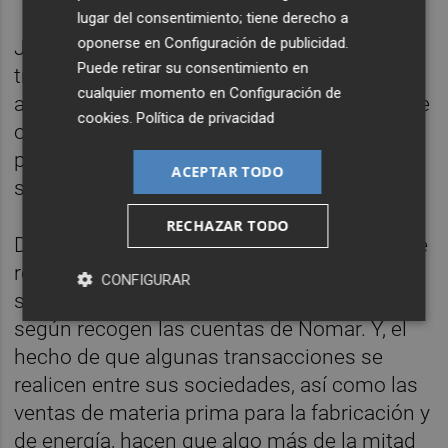
lugar del consentimiento; tiene derecho a
oponerse en
Configuración de publicidad
.
Junto a ello, la comercialización de tierras a
Puede retirar su consentimiento en
través de las atomizadoras (52,5 millones,
cualquier momento en
Configuración de
algo menos que en 2017) y la elaboración de
cookies
.
Política de privacidad
otros bienes asociados al proceso de
producción cerámico (30,2 millones),
ACEPTAR TODO
suponen las otras áreas de negocio.
RECHAZAR TODO
De la venta de azulejos y baldosas, el 70% se
realiza en los mercados exteriores, lo que
CONFIGURAR
supone una ligera caída respecto a 2017,
según recogen las cuentas de Nomar. Y, el
hecho de que algunas transacciones se
realicen entre sus sociedades, así como las
ventas de materia prima para la fabricación y
de energía, hacen que algo más de la mitad