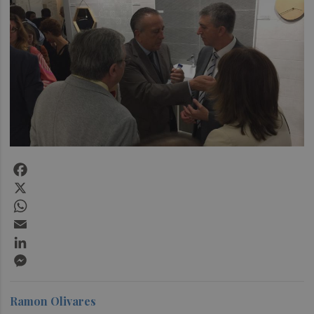
Facebook
X
WhatsApp
Email
LinkedIn
Messenger
Ramon Olivares