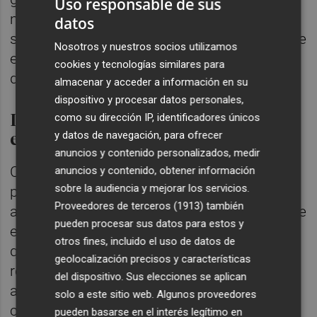
Uso responsable de sus
manos estaba hasta hace unos años el
datos
sector azulejero, intensivo en la utilización de
Nosotros y nuestros socios utilizamos
esta fuente de energía y que le supone uno
cookies y tecnologías similares para
de sus mayores quebraderos de cabeza.
almacenar y acceder a información en su
dispositivo y procesar datos personales,
La venta de azulejos crece un 11% y
como su dirección IP, identificadores únicos
es el 70% del grupo
y datos de navegación, para ofrecer
anuncios y contenido personalizados, medir
Con todo, la fabricación y venta de
anuncios y contenido, obtener información
sobre la audiencia y mejorar los servicios.
productos cerámicos sigue siendo el mayor
Proveedores de terceros (1913)
también
activo del grupo, que facturó 452 millones de
pueden procesar sus datos para estos y
euros en este segmento el pasado 2018, lo
otros fines, incluido el uso de datos de
que supone un crecimiento del 10,8%
geolocalización precisos y características
respecto a 2017. Aquella cifra comprende
del dispositivo. Sus elecciones se aplican
además el 70% de las ventas totales del
solo a este sitio web. Algunos proveedores
conglomerado.
pueden basarse en el interés legítimo en