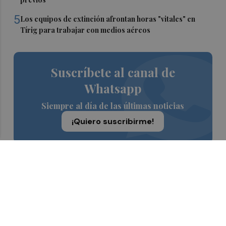
5
Los equipos de extinción afrontan horas "vitales" en
Tírig para trabajar con medios aéreos
Suscríbete al canal de
Whatsapp
Siempre al día de las últimas noticias
¡Quiero suscribirme!