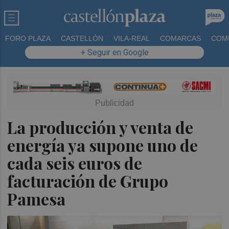
FORO PLAZA
CASTELLÓN
VILA-REAL
COMARCAS
COM
+ Seguir en Google
La producción y venta de
energía ya supone uno de
cada seis euros de
facturación de Grupo
Pamesa