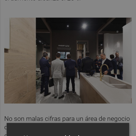
No son malas cifras para un área de negocio
que impulsó Roig para plantar cara a las
grandes compañías gasistas, en cuyas