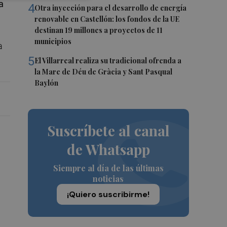
a
4
Otra inyección para el desarrollo de energía
renovable en Castellón: los fondos de la UE
destinan 19 millones a proyectos de 11
municipios
a
5
El Villarreal realiza su tradicional ofrenda a
la Mare de Déu de Gràcia y Sant Pasqual
Baylón
Suscríbete al canal
de Whatsapp
Siempre al día de las últimas
noticias
¡Quiero suscribirme!