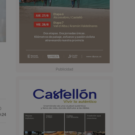
0
9:24