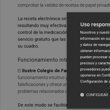
comprobar la validez de recetas de papel privad
La receta electrónica sirve como instrumento
Uso respons
resultando muy efectiva para actuar en benefi
control de la medicación recetada al paciente y
Nosotros y nuestr
información en su 
servicio gratuito que las compañías asegurad
y datos de navega
su cuadro.
obtener informació
pueden procesar su
Funcionamiento intuitivo
precisos y caracte
proveedores pueden
El
Ilustre Colegio de Farmacéuticos de Cast
oponerse en
Confi
funcionamiento intuitivo y sencillo. La identifica
Configuración de 
falsificaciones y ofrece un mayor grado de segu
problemas relacionados con los medicamentos
CONFIGURAR
De este modo se facilita el seguimiento de l