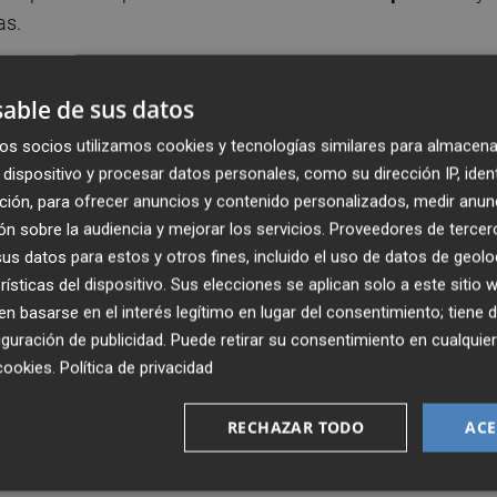
as.
 de coordinación entre farmacéuticos y médicos,
able de sus datos
cio del paciente. Este servicio permite tener un mayor
 evita la falsificación de recetas. La e-receta es un
os socios utilizamos cookies y tecnologías similares para almacena
dispositivo y procesar datos personales, como su dirección IP, iden
oras ponen a disposición de los médicos que incluyen
ción, para ofrecer anuncios y contenido personalizados, medir anun
n sobre la audiencia y mejorar los servicios.
Proveedores de tercer
s datos para estos y otros fines, incluido el uso de datos de geolo
rísticas del dispositivo. Sus elecciones se aplican solo a este sitio
 basarse en el interés legítimo en lugar del consentimiento; tiene 
ellón
es pionero en un servicio que destaca por un
guración de publicidad
. Puede retirar su consentimiento en cualqu
ción del profesional que prescribe la receta evita
cookies
.
Política de privacidad
ridad, evitando duplicidades en los tratamientos y
.
RECHAZAR TODO
ACE
os pacientes que tengan dolencias crónicas o