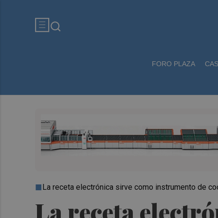
FORO PLAZA
CA
La receta electrónica sirve como instrumento de c
La receta electró