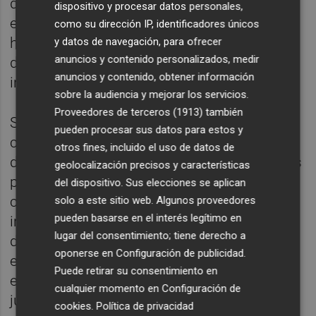
de los dictámenes del Comité porque no
dispositivo y procesar datos personales,
eran resoluciones judiciales y dijo que si
como su dirección IP, identificadores únicos
había que exigir el cumplimiento del
y datos de navegación, para ofrecer
anuncios y contenido personalizados, medir
dictamen, habría que ir a instancias
anuncios y contenido, obtener información
internacionales competentes.
sobre la audiencia y mejorar los servicios.
Proveedores de terceros (1913)
también
Sin embargo, el Tribunal Supremo, en un
pueden procesar sus datos para estos y
caso de violencia de género declaró que los
otros fines, incluido el uso de datos de
dictámenes de los comités eran obligatorios
geolocalización precisos y características
para España, en una resolución que ha
del dispositivo. Sus elecciones se aplican
creado suficiente polémica. Cardona ha
solo a este sitio web. Algunos proveedores
pueden basarse en el interés legítimo en
indicado que «más allá de la denominación
lugar del consentimiento; tiene derecho a
de los órganos, no encontraba diferencias
oponerse en
Configuración de publicidad
.
entre el Tribunal Europeo y los comités si
Puede retirar su consentimiento en
estos últimos ejercen funciones
cualquier momento en
Configuración de
jurisdisccionales».
cookies
.
Política de privacidad