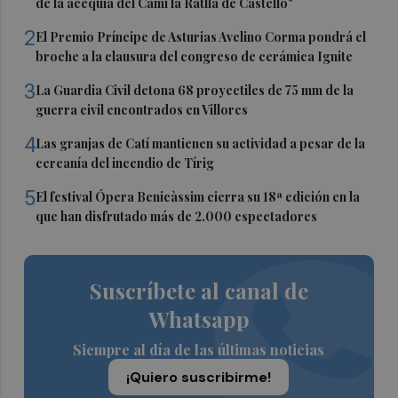
de la acequia del Camí la Ratlla de Castelló"
2
El Premio Príncipe de Asturias Avelino Corma pondrá el
broche a la clausura del congreso de cerámica Ignite
3
La Guardia Civil detona 68 proyectiles de 75 mm de la
guerra civil encontrados en Villores
4
Las granjas de Catí mantienen su actividad a pesar de la
cercanía del incendio de Tírig
5
El festival Ópera Benicàssim cierra su 18ª edición en la
que han disfrutado más de 2.000 espectadores
Suscríbete al canal de
Whatsapp
Siempre al día de las últimas noticias
¡Quiero suscribirme!