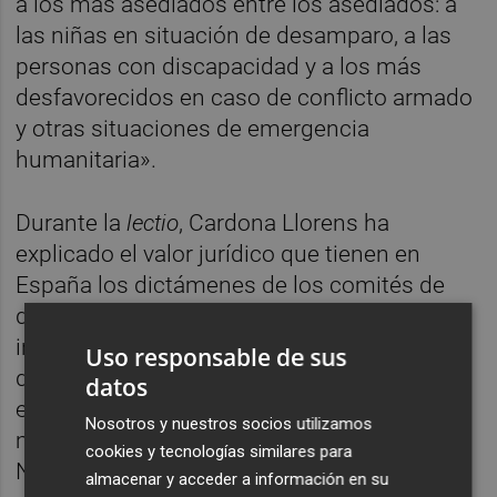
a los más asediados entre los asediados: a
las niñas en situación de desamparo, a las
personas con discapacidad y a los más
desfavorecidos en caso de conflicto armado
y otras situaciones de emergencia
humanitaria».
Durante la
lectio
, Cardona Llorens ha
explicado el valor jurídico que tienen en
España los dictámenes de los comités de
derechos humanos sobre las denuncias
individuales de vulneración de esos
Uso responsable de sus
derechos. El profesor ha puesto como
datos
ejemplo el caso concreto de un ciudadano
Nosotros y nuestros socios utilizamos
marroquí y belga, donde la Audiencia
cookies y tecnologías similares para
Nacional ha cuestionado el valor vinculante
almacenar y acceder a información en su