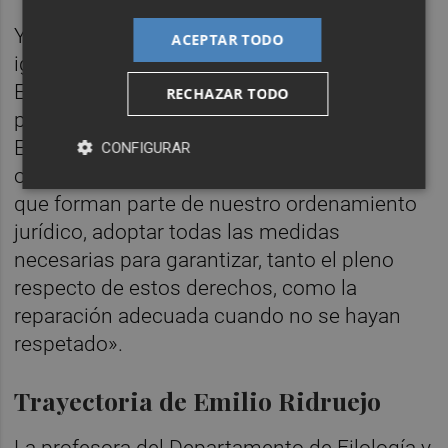
Y aunque coincide en que los dictámenes,
ACEPTAR TODO
igual que las sentencias del Tribunal
Europeo de Derechos Humanos, «no podían
RECHAZAR TODO
por sí misma tener fuerza ejecutiva en
España» sí que considera que es «una
CONFIGURAR
obligación jurídica, contenida en tratados
que forman parte de nuestro ordenamiento
jurídico, adoptar todas las medidas
necesarias para garantizar, tanto el pleno
respecto de estos derechos, como la
reparación adecuada cuando no se hayan
respetado».
Trayectoria de Emilio Ridruejo