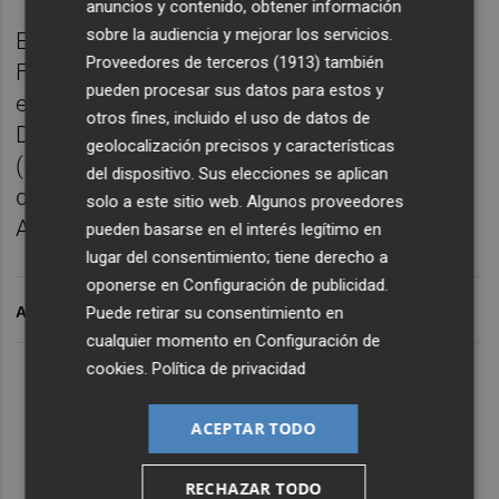
anuncios y contenido, obtener información
sobre la audiencia y mejorar los servicios.
Esta obra se enmarca en los proyectos
Proveedores de terceros (1913)
también
Feder, cofinanciados por la Unión Europea y
pueden procesar sus datos para estos y
ejecutados dentro de la Estrategia de
otros fines, incluido el uso de datos de
Desarrollo Urbano Sostenible Integrado
geolocalización precisos y características
(Edusi). El proyecto está financiado por
del dispositivo. Sus elecciones se aplican
dichos fondos y por el Ayuntamiento de
solo a este sitio web. Algunos proveedores
Almassora al 50%.
pueden basarse en el interés legítimo en
lugar del consentimiento; tiene derecho a
oponerse en
Configuración de publicidad
.
Puede retirar su consentimiento en
ARCHIVADO EN
cualquier momento en
Configuración de
cookies
.
Política de privacidad
ACEPTAR TODO
RECHAZAR TODO