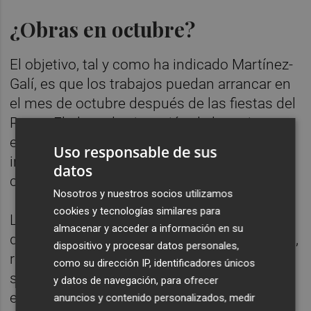
¿Obras en octubre?
El objetivo, tal y como ha indicado Martínez-
Galí, es que los trabajos puedan arrancar en
el mes de octubre después de las fiestas del
Roser. El plazo de ejecución de los mismos
es de seis meses, por tanto, si no hay
Uso responsable de sus
imprevistos las obras podrían estar
datos
concluidas la próxima primavera.
Nosotros y nuestros socios utilizamos
cookies y tecnologías similares para
La actuación, que prevé la peatonalización
almacenar y acceder a información en su
de la zona, permitirá mejorar la accesibilidad,
dispositivo y procesar datos personales,
renovar el mobiliario urbano, así como los
como su dirección IP, identificadores únicos
servicios de alcantarillado, redes de energía
y datos de navegación, para ofrecer
eléctrica o telecomunicaciones.
anuncios y contenido personalizados, medir