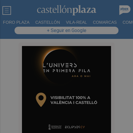
FORO PLAZA
CASTELLÓN
VILA-REAL
COMARCAS
COM
+ Seguir en Google