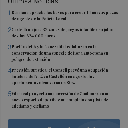
Últimas Noticias
1
Burriana aprueba las bases para crear 14 nuevas plazas
de agente de la Policía Local
2
Castelló mejora 33 zonas de juegos infantiles en julio:
destina 324.000 euros
3
PortCastelló y la Generalitat colaboran en la
conservación de una especie de flora autóctona en
peligro de extinción
4
Previsión turística: el Consell prevé una ocupación
hotelera del 75% en Castellón en agosto: los
apartamentos alcanzarán un 89%
5
Vila-real proyecta una inversión de 7 millones en un
nuevo espacio deportivo: un complejo con pista de
atletismo y ciclismo