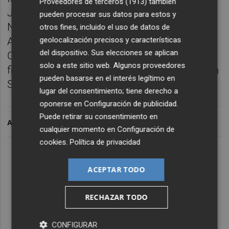
Proveedores de terceros (1913)
también
Jaume I de Castelló (España); Dirección
pueden procesar sus datos para estos y
Nacional de Educación de Ankara (Turquía);
otros fines, incluido el uso de datos de
Agencia Nacional de Microcrédito (Italia);
geolocalización precisos y características
del dispositivo. Sus elecciones se aplican
Centro VET Búlgaro-Alemán (Bulgaria) y,
solo a este sitio web. Algunos proveedores
finalmente, el Ministerio de Trabajo y Política
pueden basarse en el interés legítimo en
Social de Bulgaria como
associated partner
.
lugar del consentimiento; tiene derecho a
oponerse en
Configuración de publicidad
.
Puede retirar su consentimiento en
ARCHIVADO EN
cualquier momento en
Configuración de
cookies
.
Política de privacidad
ACEPTAR TODO
RECHAZAR TODO
CONFIGURAR