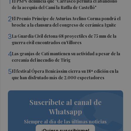
1
El PSPV denuncia que "Carrasco permita el abandono
de la acequia del Camí la Ratlla de Castelló"
2
El Premio Príncipe de Asturias Avelino Corma pondrá el
broche a la clausura del congreso de cerámica Ignite
3
La Guardia Civil detona 68 proyectiles de 75 mm de la
guerra civil encontrados en Villores
4
Las granjas de Catí mantienen su actividad a pesar de la
cercanía del incendio de Tírig
5
El festival Ópera Benicàssim cierra su 18ª edición en la
que han disfrutado más de 2.000 espectadores
Suscríbete al canal de
Whatsapp
Siempre al día de las últimas noticias
¡Quiero suscribirme!