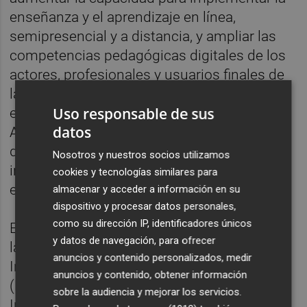
enseñanza y el aprendizaje en línea,
semipresencial y a distancia, y ampliar las
competencias pedagógicas digitales de los
actores, profesionales y usuarios finales de
la formación profesional para ofrecer una
Uso responsable de sus
educación digital inclusiva y de alta calidad.
datos
Además, se apoya en el uso de contenido
digital de alta calidad, recursos en línea
Nosotros y nuestros socios utilizamos
innovadores y herramientas de
cookies y tecnologías similares para
emprendimiento social.
almacenar y acceder a información en su
dispositivo y procesar datos personales,
como su dirección IP, identificadores únicos
El consorcio del proyecto está formado por
y datos de navegación, para ofrecer
la InnoGrowth-Asociación Europea para la
anuncios y contenido personalizados, medir
Innovación y el Crecimiento-Socio Líder
anuncios y contenido, obtener información
(Bulgaria); Aris-Centro de Formación e
sobre la audiencia y mejorar los servicios.
Investigación Profesional (Italia); Universitat