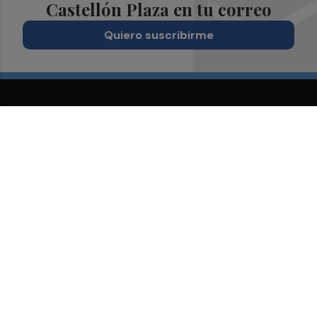
Castellón Plaza en tu correo
Quiero suscribirme
Suscríbete al Boletín
Todos los días a primera hora en tu email
¡Quiero suscribirme!
Síguenos en redes
Castellón Plaza, desde cualquier medio