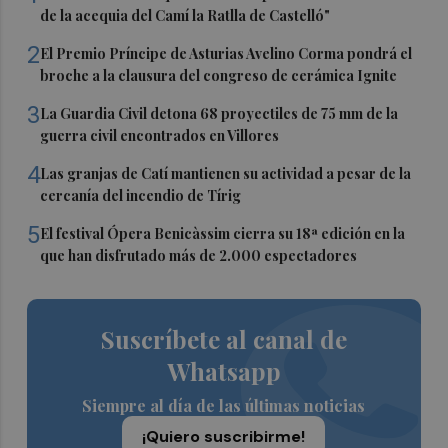
de la acequia del Camí la Ratlla de Castelló"
2
El Premio Príncipe de Asturias Avelino Corma pondrá el
broche a la clausura del congreso de cerámica Ignite
3
La Guardia Civil detona 68 proyectiles de 75 mm de la
guerra civil encontrados en Villores
4
Las granjas de Catí mantienen su actividad a pesar de la
cercanía del incendio de Tírig
5
El festival Ópera Benicàssim cierra su 18ª edición en la
que han disfrutado más de 2.000 espectadores
Suscríbete al canal de
Whatsapp
Siempre al día de las últimas noticias
¡Quiero suscribirme!