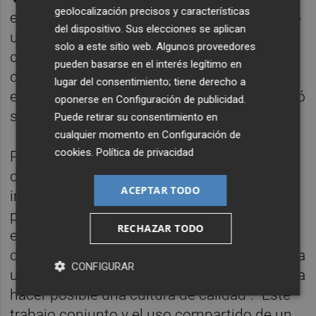
geolocalización precisos y características
ellas actividades que transcienden el ámbito
del dispositivo. Sus elecciones se aplican
universitario y dirigidas en general a toda la
solo a este sitio web. Algunos proveedores
ciudadanía. Esta programación global
pueden basarse en el interés legítimo en
cuenta con un presupuesto de 300.000
lugar del consentimiento; tiene derecho a
euros de los que el Ayuntamiento de Castelló
oponerse en
Configuración de publicidad
.
subvencionará un total de 80.000 euros.
Puede retirar su consentimiento en
cualquier momento en
Configuración de
cookies
.
Política de privacidad
Para la alcaldesa de Castelló, acuerdos
como estos son "el mejor ejemplo" de la
ACEPTAR TODO
importancia de la colaboración institucional
para contar con la mejor oferta cultural y
RECHAZAR TODO
educativa que beneficia a miles de
castellonenses en la ciudad, de la mano de la
CONFIGURAR
universidad, "uno de los mejores aliados para
hacer posible una cultura de calidad". "Este
trabajo conjunto y el uso compartido de un