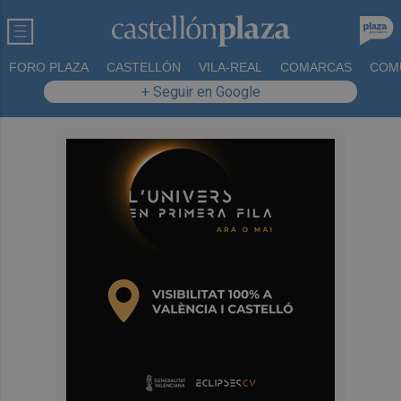
FORO PLAZA
CASTELLÓN
VILA-REAL
COMARCAS
COM
+ Seguir en Google