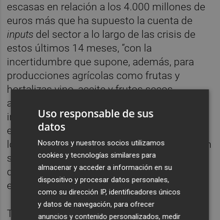
escasas en relación a los 4.000 millones de
euros más que ha supuesto la cuenta de
inputs
del sector a lo largo de las crisis de
estos últimos 14 meses, “con la
incertidumbre que supone, además, para
producciones agrícolas como frutas y
hortalizas vino, aceite y frutos secos,
además de la apicultura y la ganadería
Uso responsable de sus
integrada (donde los productores pagan la
datos
energía), también afectadas por la subida de
Nosotros y nuestros socios utilizamos
los costes y que hasta el momento no saben
cookies y tecnologías similares para
si contarán o no con estas ayudas, además
almacenar y acceder a información en su
de las incertidumbres en cuanto a las
dispositivo y procesar datos personales,
exportaciones”.
como su dirección IP, identificadores únicos
y datos de navegación, para ofrecer
Tampoco satisface la bonificación de 0,2
anuncios y contenido personalizados, medir