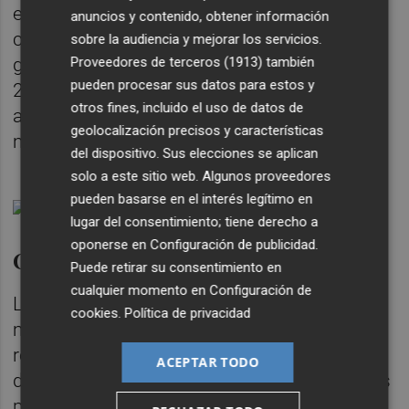
euros litro que se aplicará a todos los
anuncios y contenido, obtener información
combustibles y que afectará también al
sobre la audiencia y mejorar los servicios.
Proveedores de terceros (1913)
también
gasóleo agrícola, teniendo en cuenta que en
pueden procesar sus datos para estos y
2020 el precio medio del gasóleo no llegaba
otros fines, incluido el uso de datos de
a 0,72 €/litro y en este momento se ha
geolocalización precisos y características
multiplicado por dos, hasta los 1,432 €/litro.
del dispositivo. Sus elecciones se aplican
solo a este sitio web. Algunos proveedores
pueden basarse en el interés legítimo en
lugar del consentimiento; tiene derecho a
oponerse en
Configuración de publicidad
.
Centrarse en los profesionales
Puede retirar su consentimiento en
cualquier momento en
Configuración de
La Unió critica por tanto que no se destinen
cookies
.
Política de privacidad
más fondos al sector agroalimentario y
reivindica que el paquete de ayudas directas
ACEPTAR TODO
debería alcanzar los 1.000 millones de euros
para que tuvieran algún efecto sobre la