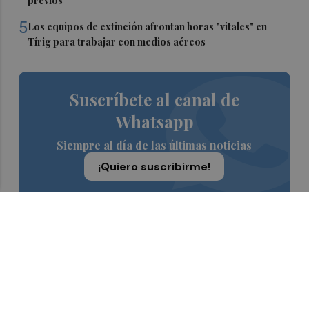
previos
5
Los equipos de extinción afrontan horas "vitales" en
Tírig para trabajar con medios aéreos
Suscríbete al canal de
Whatsapp
Siempre al día de las últimas noticias
¡Quiero suscribirme!