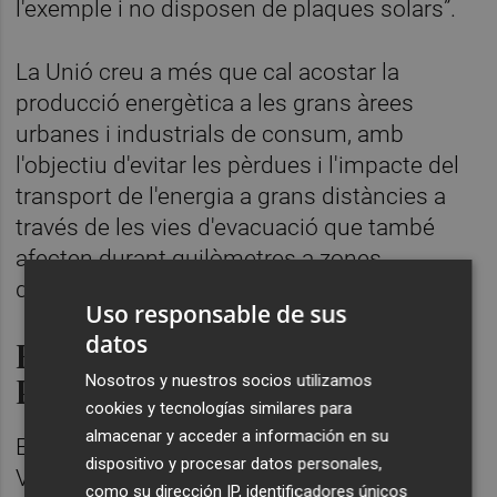
l'exemple i no disposen de plaques solars”.
La Unió creu a més que cal acostar la
producció energètica a les grans àrees
urbanes i industrials de consum, amb
l'objectiu d'evitar les pèrdues i l'impacte del
transport de l'energia a grans distàncies a
través de les vies d'evacuació que també
afecten durant quilòmetres a zones
d'activitats rurals d'interés.
Uso responsable de sus
datos
Estudien mobilitzacions a la
Plana Alta i l'Alcalatén
Nosotros y nuestros socios utilizamos
cookies y tecnologías similares para
almacenar y acceder a información en su
Este dijous es va celebrar una nova reunió a
dispositivo y procesar datos personales,
Vilafamés, organitzada per l'Ajuntament,
como su dirección IP, identificadores únicos