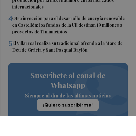
producción por la incertidumbre en los mercados
internacionales
4
Otra inyección para el desarrollo de energía renovable
en Castellón: los fondos de la UE destinan 19 millones a
proyectos de 11 municipios
5
El Villarreal realiza su tradicional ofrenda a la Mare de
Déu de Gràcia y Sant Pasqual Baylón
Suscríbete al canal de
Whatsapp
Siempre al día de las últimas noticias
¡Quiero suscribirme!