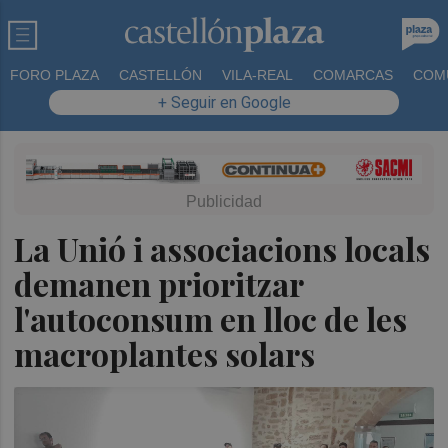
FORO PLAZA
CASTELLÓN
VILA-REAL
COMARCAS
COM
+ Seguir en Google
La Unió i associacions locals
demanen prioritzar
l'autoconsum en lloc de les
macroplantes solars