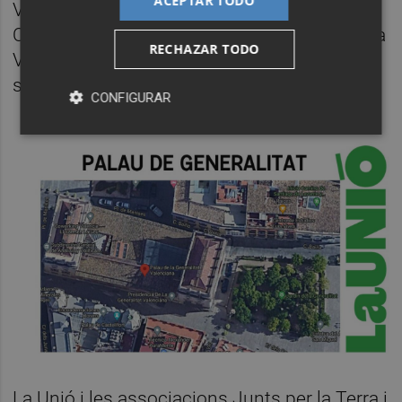
ACEPTAR TODO
Vilafamés, la Vall d'Alba, Costur, l'Alcora,
Onda i Castelló de la Plana; amb una planta a
RECHAZAR TODO
Vilafamés-Cabanes de 555.548 panells
solars.
CONFIGURAR
La Unió i les associacions Junts per la Terra i