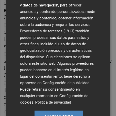
contra els macroprojectes fotovoltaics que
y datos de navegación, para ofrecer
es preveuen per la zona, després d'altra a
anuncios y contenido personalizados, medir
Cabanes aquest mateix dia, després de la
anuncios y contenido, obtener información
que es va celebrar a la Vall d'Alba fa uns dies
sobre la audiencia y mejorar los servicios.
Proveedores de terceros (1913)
también
o la d'aquesta mateixa setmana a les Useres.
pueden procesar sus datos para estos y
Entre els últims projectes anunciats i
otros fines, incluido el uso de datos de
sotmesos a informació pública està la
geolocalización precisos y características
construcció d'una planta fotovoltaica i la
del dispositivo. Sus elecciones se aplican
seua estructura d'evacuació. que afectarà els
solo a este sitio web. Algunos proveedores
termes municipals de les Useres, Vilafamés,
pueden basarse en el interés legítimo en
Costur, l'Alcora, Onda i Betxí; amb una planta
lugar del consentimiento; tiene derecho a
a les Useres amb 303.520 panells solars.
oponerse en
Configuración de publicidad
.
També hi ha altre projecte de construcció
Puede retirar su consentimiento en
cualquier momento en
Configuración de
d'una altra planta fotovoltaica i estructura
cookies
.
Política de privacidad
d'evacuació que afectarà els termes
municipals de Cabanes, la Pobla Tornesa,