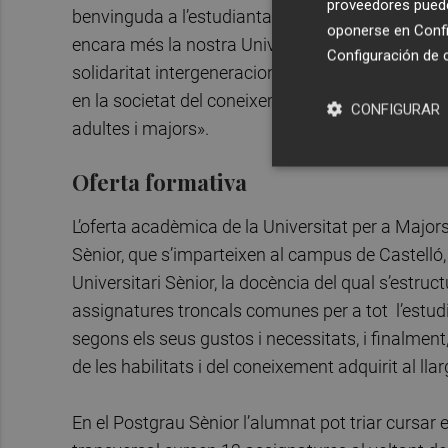
proveedores pueden
benvinguda a l’estudiantat i ha destacat que «a
oponerse en
Confi
encara més la nostra Universitat per a Majors co
Configuración de 
solidaritat intergeneracional que volem que siga
en la societat del coneixement és un component 
CONFIGURAR
adultes i majors».
Oferta formativa
L’oferta acadèmica de la Universitat per a Majors 
Sènior, que s’imparteixen al campus de Castelló, 
Universitari Sènior, la docència del qual s’estr
assignatures troncals comunes per a tot l’estudi
segons els seus gustos i necessitats, i finalment
de les habilitats i del coneixement adquirit al lla
En el Postgrau Sènior l’alumnat pot triar cursar 