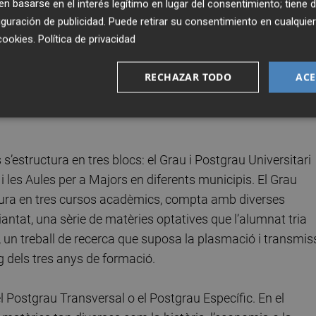
 basarse en el interés legítimo en lugar del consentimiento; tiene 
quest nou curs és una nova oportunitat per a consolidar
guración de publicidad
. Puede retirar su consentimiento en cualqu
m l’espai privilegiat de transmissió de coneixements i de
cookies
.
Política de privacidad
», i ha recordat que «l’aprenentatge de les persones adulte
indispensable d’una òptima qualitat de vida en les perso
RECHAZAR TODO
ACE
s’estructura en tres blocs: el Grau i Postgrau Universitari
i les Aules per a Majors en diferents municipis. El Grau
uctura en tres cursos acadèmics, compta amb diverses
antat, una sèrie de matèries optatives que l’alumnat tria
, un treball de recerca que suposa la plasmació i transmis
rg dels tres anys de formació.
el Postgrau Transversal o el Postgrau Específic. En el