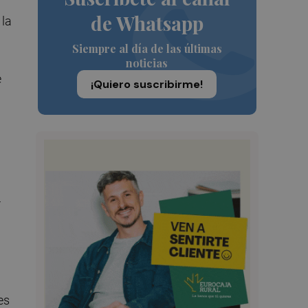
de Whatsapp
 la
Siempre al día de las últimas
noticias
e
¡Quiero suscribirme!
r
es