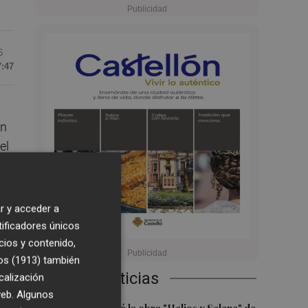
6
7:47
an
el
r y acceder a
es
tificadores únicos
cios y contenido,
os (1913)
también
Últimas Noticias
calización
 web. Algunos