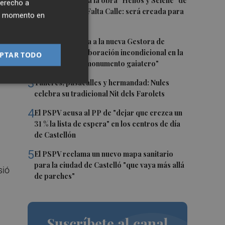
1
Castelló acogerá la obra "Helios y Selene" de
derecho a
la compañía Te Falta Calle: será creada para
ier momento en
el eclipse
s
2
Castelló traslada a la nueva Gestora de
nes
Gaiates su "colaboración incondicional en la
PTAR TODO
promoción del monumento gaiatero"
3
Talleres, pasacalles y hermandad: Nules
celebra su tradicional Nit dels Farolets
4
El PSPV acusa al PP de "dejar que crezca un
31 % la lista de espera" en los centros de día
de Castellón
5
El PSPV reclama un nuevo mapa sanitario
para la ciudad de Castelló "que vaya más allá
sió
de parches"
Suscríbete al canal