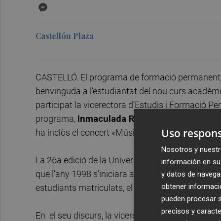
Messenger
Castellón Plaza
CASTELLÓ. El programa de formació permanent de 
benvinguda a l’estudiantat del nou curs acadèmi
participat la vicerectora d’Estudis i Formació P
programa,
Inmaculada Rodríguez
, i la coordi
Uso respons
ha inclòs el concert «Música de cinema» a càrre
Nosotros y nuestr
La 26a edició de la Universitat per a Majors es
información en su 
que l’any 1998 s’iniciara aquest programa de fo
y datos de navega
obtener informació
estudiants matriculats, el que representa un incr
pueden procesar su
precisos y caracte
En el seu discurs, la vicerectora d’Estudis i Fo