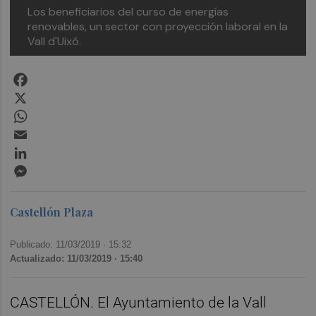
Los beneficiarios del curso de energías
renovables, un sector con proyección laboral en la
Vall d'Uixó.
Facebook
X
WhatsApp
Email
LinkedIn
Messenger
Castellón Plaza
Publicado: 11/03/2019 ·
15:32
Actualizado: 11/03/2019 · 15:40
CASTELLÓN. El Ayuntamiento de la Vall