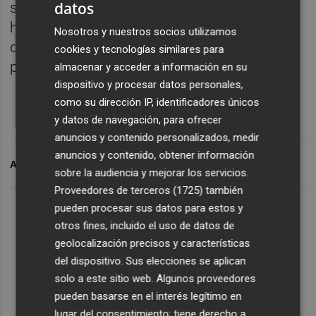
datos
sostenibilidad, con la compra de vehículos
híbridos y eléctricos para varios
Nosotros y nuestros socios utilizamos
departamentos municipales o las
cookies y tecnologías similares para
peatonalizaciones.
almacenar y acceder a información en su
dispositivo y procesar datos personales,
como su dirección IP, identificadores únicos
y datos de navegación, para ofrecer
anuncios y contenido personalizados, medir
anuncios y contenido, obtener información
ARCHIVADO EN
LA VALL D'UIXÓ
sobre la audiencia y mejorar los servicios.
Proveedores de terceros (1725)
también
pueden procesar sus datos para estos y
otros fines, incluido el uso de datos de
geolocalización precisos y características
del dispositivo. Sus elecciones se aplican
solo a este sitio web. Algunos proveedores
pueden basarse en el interés legítimo en
lugar del consentimiento; tiene derecho a