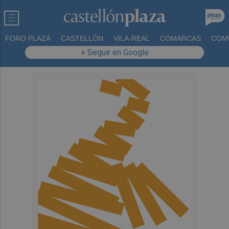
FORO PLAZA
CASTELLÓN
VILA-REAL
COMARCAS
COM
+ Seguir en Google