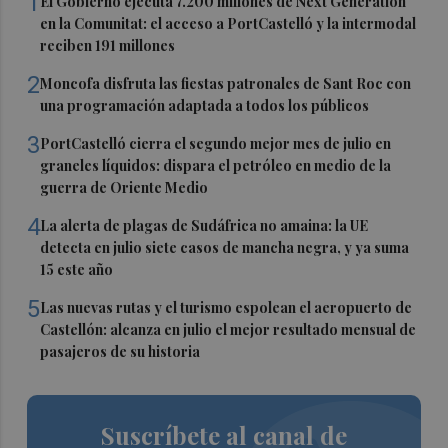
1
El Gobierno ejecuta 7.200 millones de Next Generation
en la Comunitat: el acceso a PortCastelló y la intermodal
reciben 191 millones
2
Moncofa disfruta las fiestas patronales de Sant Roc con
una programación adaptada a todos los públicos
3
PortCastelló cierra el segundo mejor mes de julio en
graneles líquidos: dispara el petróleo en medio de la
guerra de Oriente Medio
4
La alerta de plagas de Sudáfrica no amaina: la UE
detecta en julio siete casos de mancha negra, y ya suma
15 este año
5
Las nuevas rutas y el turismo espolean el aeropuerto de
Castellón: alcanza en julio el mejor resultado mensual de
pasajeros de su historia
Suscríbete al canal de