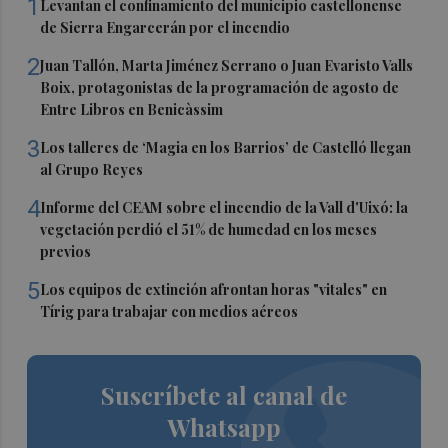
1
Levantan el confinamiento del municipio castellonense
de Sierra Engarcerán por el incendio
2
Juan Tallón, Marta Jiménez Serrano o Juan Evaristo Valls
Boix, protagonistas de la programación de agosto de
Entre Libros en Benicàssim
3
Los talleres de ‘Magia en los Barrios’ de Castelló llegan
al Grupo Reyes
4
Informe del CEAM sobre el incendio de la Vall d'Uixó: la
vegetación perdió el 51% de humedad en los meses
previos
5
Los equipos de extinción afrontan horas "vitales" en
Tírig para trabajar con medios aéreos
Suscríbete al canal de
Whatsapp