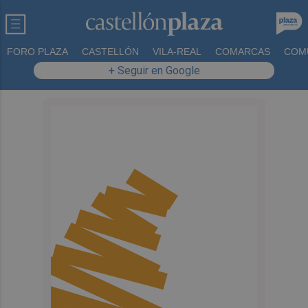
FORO PLAZA
CASTELLÓN
VILA-REAL
COMARCAS
COM
+ Seguir en Google