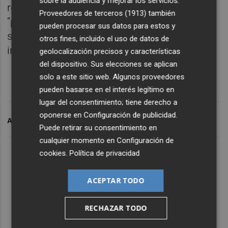
sobre la audiencia y mejorar los servicios.
resolver dudas”, siempre con cita previa
Proveedores de terceros (1913)
también
“para evitar la saturación del servicio o que
pueden procesar sus datos para estos y
se produzcan colas y esperas innecesarias”
otros fines, incluido el uso de datos de
informan desde el consistorio de la Vall.
geolocalización precisos y características
del dispositivo. Sus elecciones se aplican
solo a este sitio web. Algunos proveedores
pueden basarse en el interés legítimo en
lugar del consentimiento; tiene derecho a
oponerse en
Configuración de publicidad
.
ARCHIVADO EN
AJUNTAMENT DE LA VALL D'UIXÓ
Puede retirar su consentimiento en
cualquier momento en
Configuración de
cookies
.
Política de privacidad
ACEPTAR TODO
RECHAZAR TODO