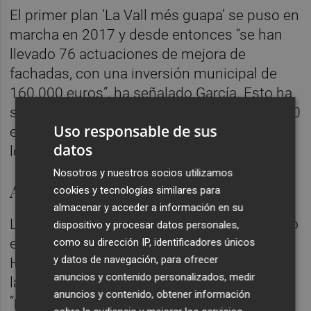
El primer plan ‘La Vall més guapa’ se puso en
marcha en 2017 y desde entonces “se han
llevado 76 actuaciones de mejora de
fachadas, con una inversión municipal de
160.000 euros”, ha señalado García. Esto ha
supuesto un impacto económico de 300.000
Uso responsable de sus
euros “sobre todo en pequeñas empresas
datos
locales de reformas, pintura y forja”.
Nosotros y nuestros socios utilizamos
Ayudas al alquiler
cookies y tecnologías similares para
almacenar y acceder a información en su
La Generalitat Valenciana también ha abierto
dispositivo y procesar datos personales,
el plazo para optar a las ayudas al alquiler.
como su dirección IP, identificadores únicos
y datos de navegación, para ofrecer
Hasta el 31 de marzo se pueden presentar
anuncios y contenido personalizados, medir
las solicitudes y en la Concejalía de Vivienda
anuncios y contenido, obtener información
“podemos ayudar con las gestiones o a